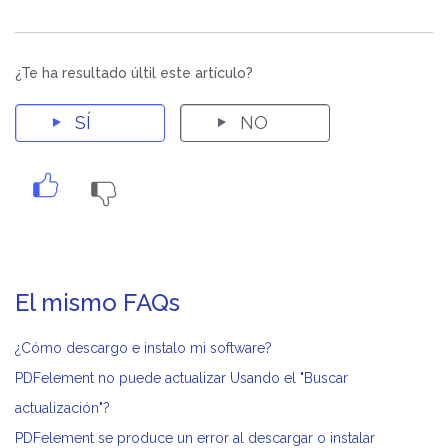
Explora
Artículos de la Aplicación Móvil de PDF
Video
Vista General
Online
¿Te ha resultado últil este artículo?
Herramientas PDF En Línea
Foto
Recuperación de Fotos
SÍ
NO
Casos de Usuario
Centro de
Educación
Reparación de Video
Creatividad
Construcción
Sí:
No:
Transferencia de Whatsapp
TI Industria
Instituto de Entrenamiento
Actualización de iOS
El mismo FAQs
ENCONTRAR MÁS SOLUCIONES
Seguimiento de la Ubicación
¿Cómo descargo e instalo mi software?
PDFelement no puede actualizar Usando el "Buscar
actualización"?
PDFelement se produce un error al descargar o instalar