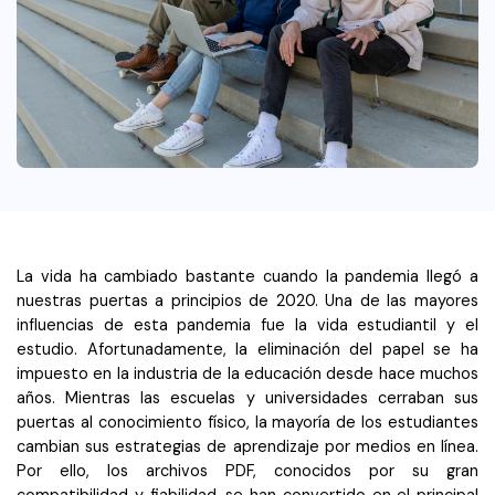
Wondershare PDFelement Cloud
Personales
Edición de PDF
Detectar contenido de IA
PDFelement Pro DC
Convertir PDF
Organización de PDF
Reescribir PDF con IA
Editar PDF
PDF online
Segurirdad de PDF
Nuevo
Explicar PDF con IA
Conversión de PDF
Comprimir PDF
Convertir PDF a Word
Chat IA con documentos
Softwares de PDF
Organizar PDF
Comprimir PDF
Generar imágenes IA
Nuevo
Trucos de PDF
Recortar PDF
Combinar PDF
Trucos para Mac
Convertir Word a PDF
La vida ha cambiado bastante cuando la pandemia llegó a
Profesionales
nuestras puertas a principios de 2020. Una de las mayores
Trucos para Windows
Todas las herramientas de IA
Lector de IA
Formulario de PDF
influencias de esta pandemia fue la vida estudiantil y el
Trucos para móviles
estudio. Afortunadamente, la eliminación del papel se ha
Firmar PDF
Más herrmientas online
impuesto en la industria de la educación desde hace muchos
años. Mientras las escuelas y universidades cerraban sus
Ver más
eSign PDF
puertas al conocimiento físico, la mayoría de los estudiantes
cambian sus estrategias de aprendizaje por medios en línea.
PDF por lotes
¿Por qué PDFelement?
Por ello, los archivos PDF, conocidos por su gran
compatibilidad y fiabilidad, se han convertido en el principal