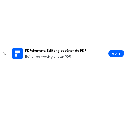
PDFelement: Editor y escáner de PDF
Abrir
Editar, convertir y anotar PDF.
Productos
Wondershare
Centro de Soporte
Síguenos