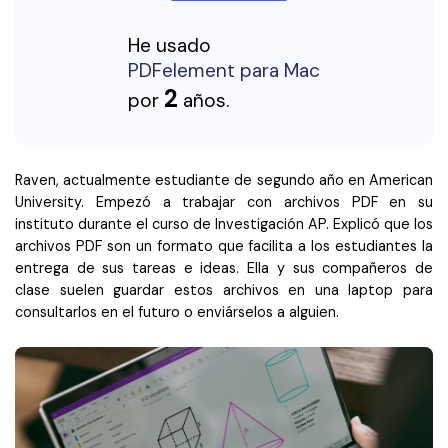
Gobierno
PDFelement para Android
He usado
Publicación
Centro de conocimiento
PDFelement para Mac
Freelancer
2
por
años.
Explorar más
Plantillas de PDF gratuitas
Explorar todas las características
Edita y personaliza plantillas gratuitas.
Raven, actualmente estudiante de segundo año en American
University. Empezó a trabajar con archivos PDF en su
Descuento educativo
instituto durante el curso de Investigación AP. Explicó que los
Adquiere PDFelement con descuento académico.
archivos PDF son un formato que facilita a los estudiantes la
entrega de sus tareas e ideas. Ella y sus compañeros de
Centro de descargas
clase suelen guardar estos archivos en una laptop para
Descarga las herramientas de PDF.
consultarlos en el futuro o enviárselos a alguien.
Actualización
Actualizar a PDFelement V12.