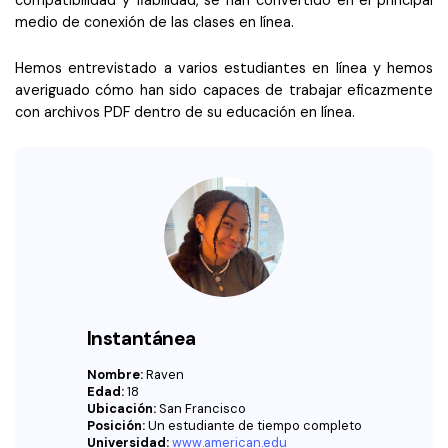
Censurar PDF
Reseñas
Nuevo
medio de conexión de las clases en línea.
Historias de clientes
PDF OCR
Hemos entrevistado a varios estudiantes en línea y hemos
Comparación de software
Extraer datos de PDF
averiguado cómo han sido capaces de trabajar eficazmente
con archivos PDF dentro de su educación en línea.
Proteger PDF
Usar mejor PDFelement
Compartir PDF
¿Qué hay de nuevo?
Especificaciones técnicas
Soluciones completas
Soporte de contacto
Educación
Guía del usuario
Servicio de TI
PDFelement para Windows
Legal
Instantánea
PDFelement para Mac
Sanidad
Nombre:
Raven
Edad:
18
Videos tutoriales
Ubicación:
San Francisco
Finanzas
Posición:
Un estudiante de tiempo completo
PDFelement para iOS
Universidad:
www.american.edu