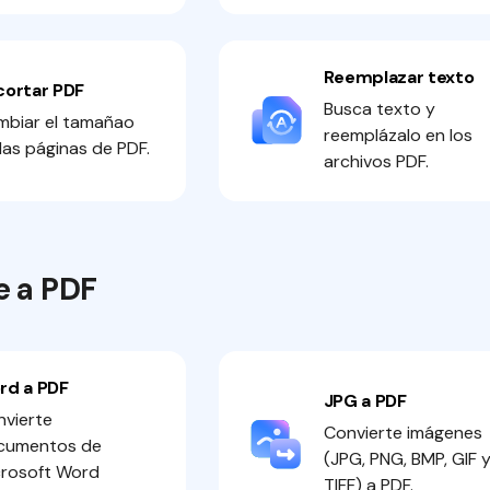
Reemplazar texto
cortar PDF
Busca texto y
mbiar el tamañao
reemplázalo en los
las páginas de PDF.
archivos PDF.
e a PDF
rd a PDF
JPG a PDF
vierte
Convierte imágenes
cumentos de
(JPG, PNG, BMP, GIF 
crosoft Word
TIFF) a PDF.