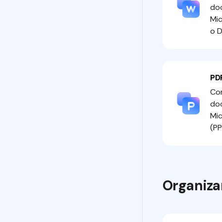
do
Mi
o 
PD
Con
do
Mic
(PP
Organiza