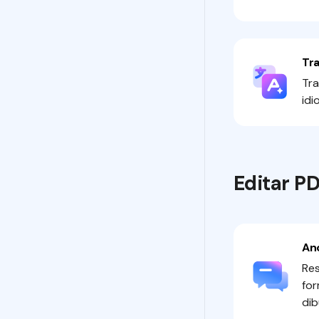
Tr
Tr
idi
Editar P
An
Res
for
dib