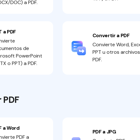
OCX/DOC) a PDF.
T a PDF
Convertir a PDF
vierte
Convierte Word, Exce
cumentos de
PPT u otros archivos
rosoft PowerPoint
PDF.
TX o PPT) a PDF.
r PDF
F a Word
PDF a JPG
vierte PDF a