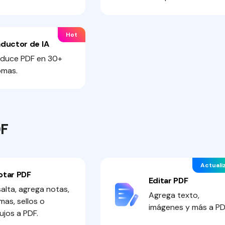
Hot
aductor de IA
aduce PDF en 30+
omas.
DF
Actuali
otar PDF
Editar PDF
alta, agrega notas,
Agrega texto,
mas, sellos o
imágenes y más a PD
ujos a PDF.