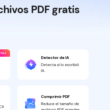
chivos PDF gratis
Hot
Detector de IA
Detecta si lo escribió
IA.
Comprimir PDF
Reduce el tamaño de
CX
archivos PDF grandes.