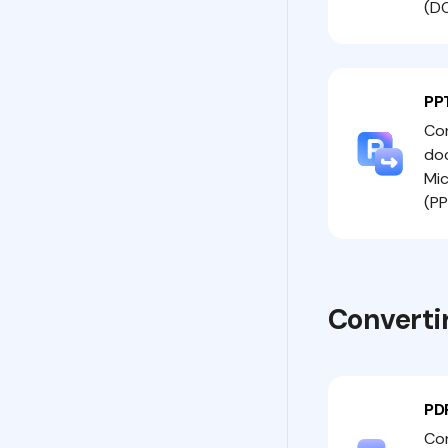
(D
PP
Con
do
Mic
(PP
Converti
PD
Con