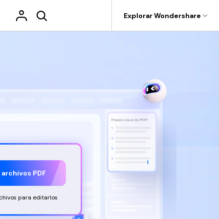
Tienda
Soporte
Explorar Wondershare
tilidades
Sobre Wondershare
ideo
roductos de utilidades
Utilidades
Empresas
 de PDF
DF online
IA para PDF
Herramientas de imagen
Herramientas de IA
ecoverit
Dr.Fone
Afiliados
rar, copiar y
Chatea con PDF, obt茅n res煤
ecuperación de archivos perdidos.
 y reemplazar
menes y traducciones con IA
esde PDF
Comprimir imagen
Traducir PDF
Recoverit
Quiénes somos
o.
al instante.
epairit
Recortar imagen
Chat con PDF
epara videos, fotos y más.
gratis
Prueba gratis
tis
DF
Girar imagen
Lector de PDF
MobileTrans
Sala de prensa
r.Fone
Imagen a documentos
Detector de IA
estión de dispositivos móviles.
Tienda
Imagen a imagen
Revisar PDF
obileTrans
Resumir PDF
ransferencia de móvil a móvil.
Soporte
Reescribir PDF
r archivos PDF
amiSafe
pp de control parental.
chivos para editarlos
hivos para editarlos