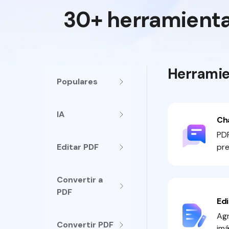
30+ herramientas
Herramie
Populares
IA
Ch
PDF
Editar PDF
pre
Convertir a
PDF
Edi
Agr
Convertir PDF
imá