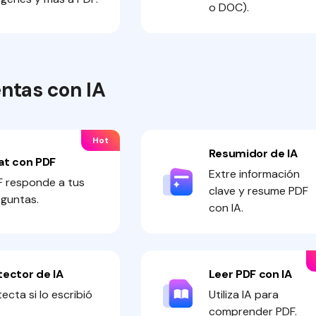
o DOC).
ntas con IA
Hot
Resumidor de IA
at con PDF
Extre información
 responde a tus
clave y resume PDF
guntas.
con IA.
tector de IA
Leer PDF con IA
ecta si lo escribió
Utiliza IA para
comprender PDF.