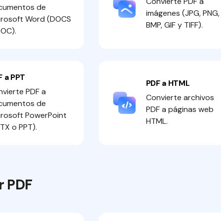
Convierte PDF a
cumentos de
imágenes (JPG, PNG,
crosoft Word (DOCS
BMP, GIF y TIFF).
DOC).
F a PPT
PDF a HTML
vierte PDF a
Convierte archivos
cumentos de
PDF a páginas web
rosoft PowerPoint
HTML.
TX o PPT).
r PDF