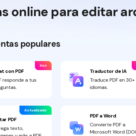
 online para editar ar
ntas populares
Hot
at con PDF
Traductor de IA
 responde a tus
Traduce PDF en 30+
guntas.
idiomas.
Actualizado
PDF a Word
tar PDF
Convierte PDF a
ega texto,
Microsoft Word (DO
genes y más a PDF.