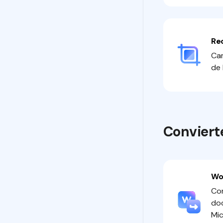
Re
Ca
de 
Conviert
Wo
Con
do
Mi