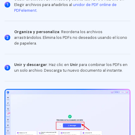
Imagen a PDF
Elegir archivos para añadirlos al
unidor de PDF online de
1
PDFelement
.
PUB a PDF
Organizar PDF
Organiza y personaliza
: Reordena los archivos
El nuevo PDFelement：
Más inteligente,
arrastrándolos. Elimina los PDFs no deseados usando el ícono
2
Reorganizar páginas
de papelera.
más rápido, más fácil
Recortar PDF
Desde la potencia de la IA hasta las herramientas para todo
el proceso, el nuevo PDFelement simplifica cualquier tarea
Girar PDF
Unir y descargar
: Haz clic en
Unir
para combinar los PDFs en
3
de PDF. Más inteligente, más rápido y más fácil.
un solo archivo. Descarga tu nuevo documento al instante.
Dividir PDF
Descarga gratis
Eliminar páginas
Eliminar páginas
Proteger PDF
Bloquear PDF