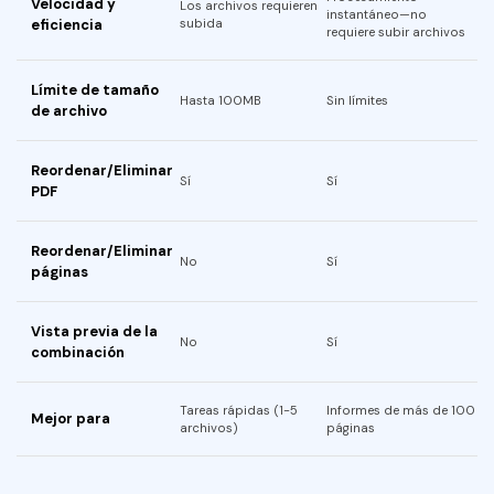
Velocidad y
Los archivos requieren
instantáneo—no
Lector de PDF
eficiencia
subida
requiere subir archivos
Detector de IA
Límite de tamaño
Hasta 100MB
Sin límites
Revisar PDF
de archivo
Resumir PDF
Reordenar/Eliminar
Sí
Sí
PDF
Reescribir PDF
Reordenar/Eliminar
No
Sí
páginas
Vista previa de la
No
Sí
combinación
Tareas rápidas (1-5
Informes de más de 100
Mejor para
archivos)
páginas