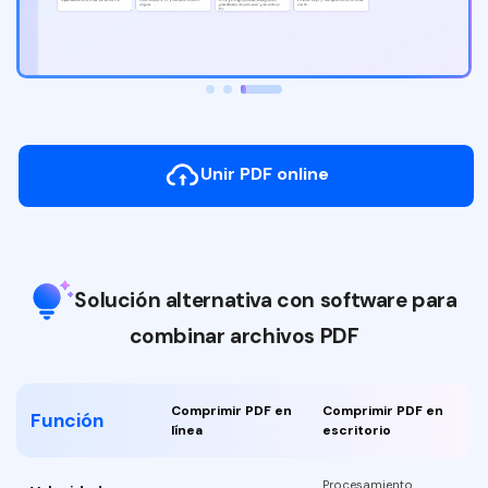
Censurar PDF
Desbloquear PDF
Herramientas de imagen
Comprimir imagen
Unir PDF online
Recortar imagen
Girar imagen
Imagen a documentos
Solución alternativa con software para
Imagen a imagen
combinar archivos PDF
Herramientas de IA
Comprimir PDF en
Comprimir PDF en
Función
Traducir PDF
línea
escritorio
Chat con PDF
Procesamiento