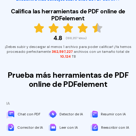
Califica las herramientas de PDF online de
PDFelement
4.8
(188,357 Votos)
¡Debes subir y descargar al menos 1 archivo para poder calificar! ¡Ya hemos
procesado perfectamente
362,597,227
archivos con un tamaño total de
10,124
TB
Prueba más herramientas de PDF
online de PDFelement
IA
Chat con PDF
Detector de IA
Resumir con IA
Corrector de IA
Leer con IA
Reescribir con IA