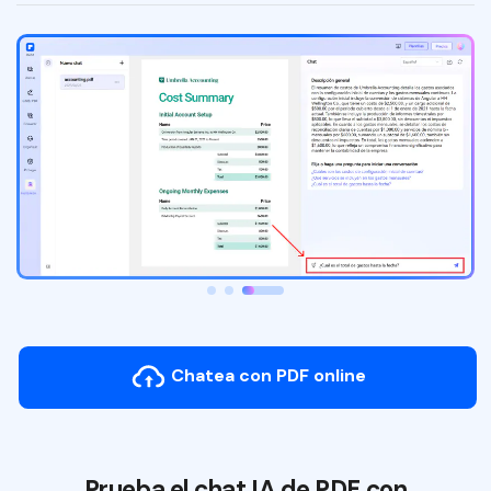
Censurar PDF
Desbloquear PDF
Herramientas de imagen
Comprimir imagen
Recortar imagen
Girar imagen
Imagen a documentos
Imagen a imagen
Chatea con PDF online
Herramientas de IA
Traducir PDF
Chat con PDF
Prueba el chat IA de PDF con