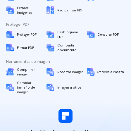
Extraer
Reorganizar PDF
imágenes
Proteger PDF
Desbloquear
Proteger PDF
Censurar PDF
PDF
Compartir
Firmar PDF
documento
Herramientas de imagen
Comprimir
Recortar imagen
Archivos a imagen
imagen
Cambiar
tamaño de
Imagen a otros
imagen