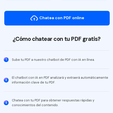
Imagen a PDF
PUB a PDF
Chatea con PDF online
Organizar PDF
El nuevo PDFelement：
Más inteligente,
Reorganizar páginas
¿Cómo chatear con tu PDF gratis?
más rápido, más fácil
Recortar PDF
Desde la potencia de la IA hasta las herramientas para todo
el proceso, el nuevo PDFelement simplifica cualquier tarea
Girar PDF
de PDF. Más inteligente, más rápido y más fácil.
Sube tu PDF a nuestro chatbot de PDF con IA en línea.
1
Dividir PDF
Descarga gratis
Eliminar páginas
El chatbot con IA en PDF analizará y extraerá automáticamente
2
información clave de tu PDF.
Eliminar páginas
Proteger PDF
Chatea con tu PDF para obtener respuestas rápidas y
3
conocimientos del contenido.
Bloquear PDF