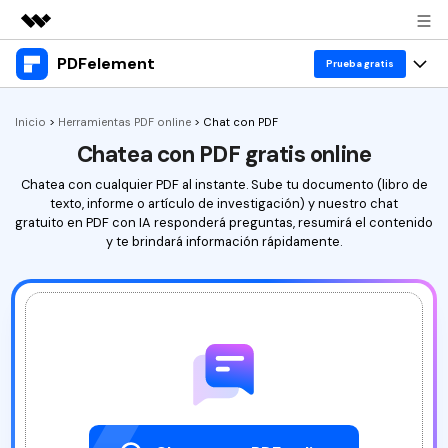
PDFelement
Productos destacados
Prueba gratis
Creatividad digital con AIGC
Productos
Empresas
Inicio
>
Herramientas PDF online
>
Chat con PDF
Utilidades
Chatea con PDF gratis online
Resumen
Escritorio
Herramientas
Quiénes somos
Soluciones
Chatea con cualquier PDF al instante. Sube tu documento (libro de
PDFelement para Windows
texto, informe o artículo de investigación) y nuestro chat
Editar PDF
Convertir
Sala de prensa
gratuito en PDF con IA responderá preguntas, resumirá el contenido
PDFelement para Mac
y te brindará información rápidamente.
Editar PDF
Convertir a PDF
Editar
Tienda
Aplicación móvil
Anotar PDF
Word a PDF
Comprimir
Soporte
Editar PDF
PDFelement para iPhone/iPad
Reemplazar texto
Excel a PDF
IA
Anotar PDF
PDFelement para Android
Comprimir PDF
PPT a PDF
Reemplazr texto
PDF online
Compresor de PDF
Descargar
Comprar ahora
Traducir PDF
Imagen a PDF