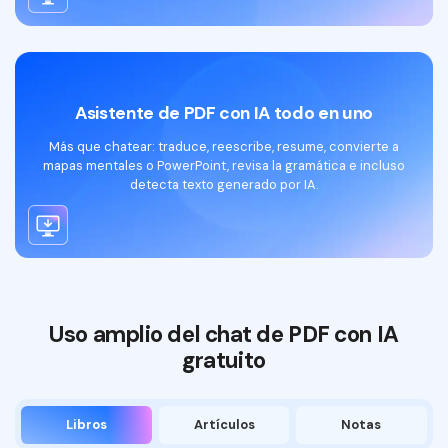
Asistente de PDF con IA todo en uno
Más que chatear: traduce, reescribe, resume, convierte a
mapas mentales o PowerPoint, revisa la gramática e incluso
detecta texto generado por IA.
Prueba gratis
Uso amplio del chat de PDF con IA
gratuito
Libros
Artículos
Notas