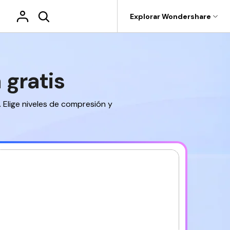
Tienda
Soporte
Explorar Wondershare
tilidades
Sobre Wondershare
ideo
roductos de utilidades
Utilidades
Empresas
 gratis
 de PDF
DF online
IA para PDF
Herramientas de imagen
Herramientas de IA
ecoverit
Dr.Fone
Afiliados
rar, copiar y
Chatea con PDF, obt茅n res煤
ecuperación de archivos perdidos.
 y reemplazar
menes y traducciones con IA
esde PDF
Comprimir imagen
Traducir PDF
Elige niveles de compresión y
Recoverit
Quiénes somos
o.
al instante.
epairit
Recortar imagen
Chat con PDF
epara videos, fotos y más.
gratis
Prueba gratis
tis
DF
Girar imagen
Lector de PDF
MobileTrans
Sala de prensa
r.Fone
Imagen a documentos
Detector de IA
estión de dispositivos móviles.
Tienda
Imagen a imagen
Revisar PDF
obileTrans
Resumir PDF
ransferencia de móvil a móvil.
Soporte
Reescribir PDF
amiSafe
pp de control parental.