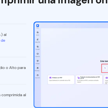
) al
 de
dio o Alto para
n comprimida al