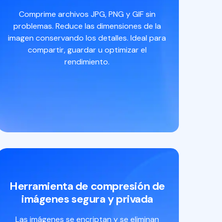
Comprime archivos JPG, PNG y GIF sin
problemas. Reduce las dimensiones de la
imagen conservando los detalles. Ideal para
compartir, guardar u optimizar el
rendimiento.
Herramienta de compresión de
imágenes segura y privada
Las imágenes se encriptan y se eliminan