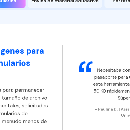
ularios
Envíos de material educativo
Portafo
genes para
mularios
Necesitaba comp
pasaporte para u
esta herramienta
s para permanecer
50 KB rápidament
de tamaño de archivo
Súper
entales, solicitudes
- Paulina D. | As
rmularios de
Univ
 a menudo menos de