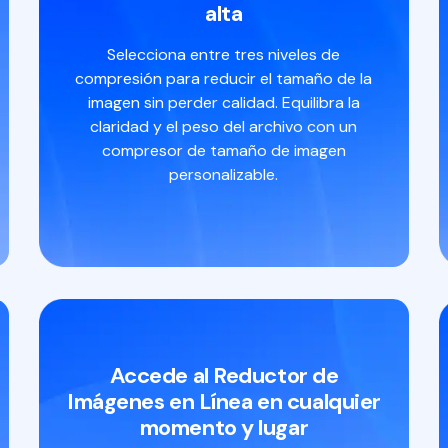
alta
Selecciona entre tres niveles de
compresión para reducir el tamaño de la
imagen sin perder calidad. Equilibra la
claridad y el peso del archivo con un
compresor de tamaño de imagen
personalizable.
Accede al Reductor de
Imágenes en Línea en cualquier
momento y lugar