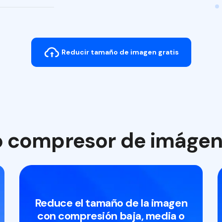
Reducir tamaño de imagen gratis
 compresor de imágene
Reduce el tamaño de la imagen
con compresión baja, media o