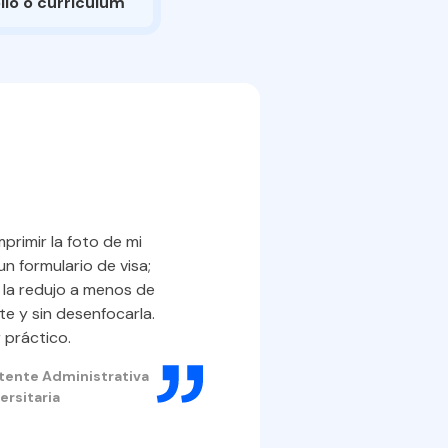
lio o currículum
Reduce
imágen
rimir la foto de mi
educat
n formulario de visa;
 la redujo a menos de
Los estudi
e y sin desenfocarla.
reducir fá
 práctico.
escaneadas
istente Administrativa
cumpliendo 
ersitaria
portales e