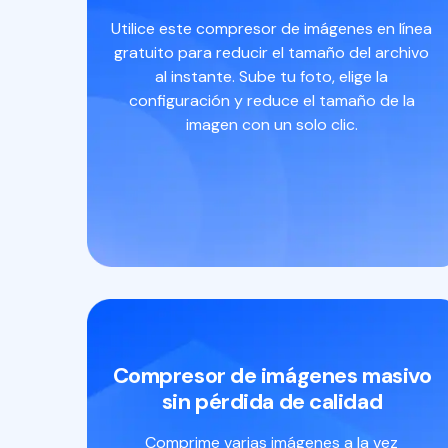
Utilice este compresor de imágenes en línea
gratuito para reducir el tamaño del archivo
al instante. Sube tu foto, elige la
configuración y reduce el tamaño de la
imagen con un solo clic.
Compresor de imágenes masivo
sin pérdida de calidad
Comprime varias imágenes a la vez