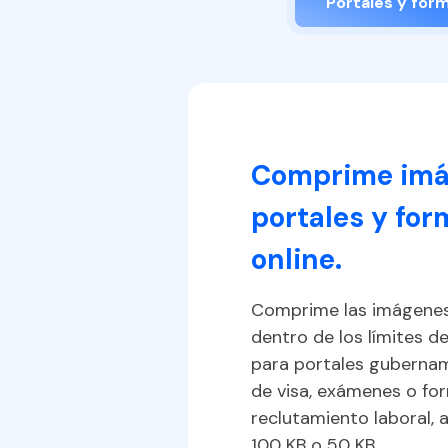
Portales y form
Comprime imá
portales y for
lum y
online.
KB sin
uisitos
Comprime las imágene
dentro de los límites 
ico
para portales gubernam
de visa, exámenes o fo
reclutamiento laboral,
100 KB o 50 KB.