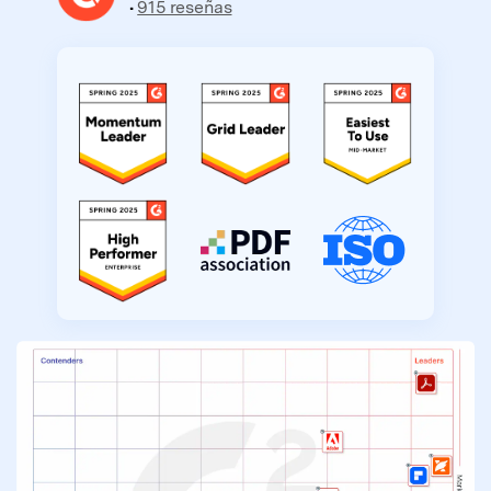
•
915 reseñas