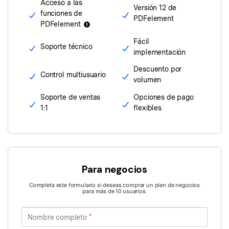
Censurar PDF
Reseñas
Acceso a las
Nuevo
Versión 12 de
funciones de
PDFelement
Historias de clientes
PDF OCR
PDFelement
Comparación de software
Fácil
Extraer datos de PDF
Soporte técnico
implementación
Proteger PDF
Usar mejor PDFelement
Descuento por
Control multiusuario
volumen
Compartir PDF
¿Qué hay de nuevo?
Soporte de ventas
Opciones de pago
Especificaciones técnicas
Soluciones completas
1:1
flexibles
Soporte de contacto
Educación
Guía del usuario
Servicio de TI
PDFelement para Windows
Para negocios
Legal
PDFelement para Mac
Completa este formulario si deseas comprar un plan de negocios
Sanidad
para más de 10 usuarios.
Videos tutoriales
Finanzas
Nombre completo
PDFelement para iOS