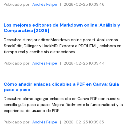
Gobierno
Publicado por
Andrés Felipe
|
2026-02-25 10:39:46
PDFelement para Android
Publicación
Centro de conocimiento
Freelancer
Los mejores editores de Markdown online: Análisis y
Comparativa [2026]
Explorar más
Descubre el mejor editor Markdown online para ti. Analizamos
Plantillas de PDF gratuitas
Explorar todas las características
StackEdit, Dillinger y HackMD. Exporta a PDF/HTML, colabora en
Edita y personaliza plantillas gratuitas.
tiempo real y escribe sin distracciones.
Descuento educativo
Publicado por
Andrés Felipe
|
2026-02-25 10:39:44
Adquiere PDFelement con descuento académico.
Centro de descargas
Cómo añadir enlaces clicables a PDF en Canva: Guía
Descarga las herramientas de PDF.
paso a paso
Actualización
Descubre cómo agregar enlaces clic en Canva PDF con nuestra
Actualizar a PDFelement V12.
sencilla guía paso a paso. Mejora fácilmente la funcionalidad y la
experiencia de usuario de PDF.
Publicado por
Andrés Felipe
|
2026-02-25 10:39:35