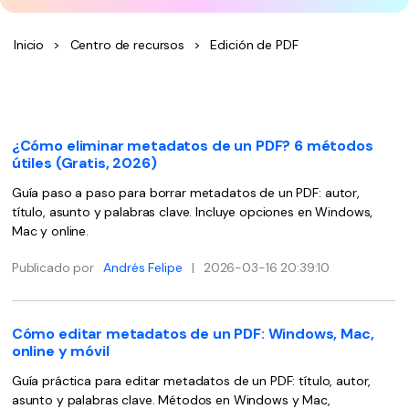
Wondershare PDFelement Cloud
Personales
Edición de PDF
Detectar contenido de IA
PDFelement Pro DC
Convertir PDF
Inicio
>
Centro de recursos
>
Edición de PDF
Organización de PDF
Reescribir PDF con IA
Editar PDF
PDF online
Segurirdad de PDF
Nuevo
Explicar PDF con IA
Conversión de PDF
Comprimir PDF
Convertir PDF a Word
Chat IA con documentos
¿Cómo eliminar metadatos de un PDF? 6 métodos
Softwares de PDF
Organizar PDF
Comprimir PDF
útiles (Gratis, 2026)
Generar imágenes IA
Nuevo
Trucos de PDF
Recortar PDF
Combinar PDF
Guía paso a paso para borrar metadatos de un PDF: autor,
título, asunto y palabras clave. Incluye opciones en Windows,
Trucos para Mac
Convertir Word a PDF
Profesionales
Mac y online.
Trucos para Windows
Todas las herramientas de IA
Lector de IA
Publicado por
Andrés Felipe
|
2026-03-16 20:39:10
Formulario de PDF
Trucos para móviles
Firmar PDF
Más herrmientas online
Ver más
Cómo editar metadatos de un PDF: Windows, Mac,
eSign PDF
online y móvil
PDF por lotes
¿Por qué PDFelement?
Guía práctica para editar metadatos de un PDF: título, autor,
asunto y palabras clave. Métodos en Windows y Mac,