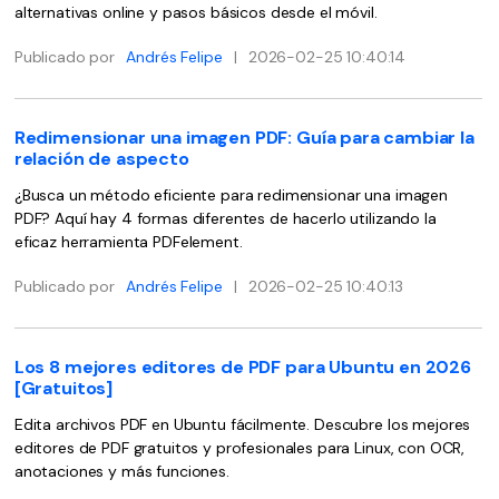
Censurar PDF
Reseñas
Nuevo
alternativas online y pasos básicos desde el móvil.
Historias de clientes
PDF OCR
Publicado por
Andrés Felipe
|
2026-02-25 10:40:14
Comparación de software
Extraer datos de PDF
Redimensionar una imagen PDF: Guía para cambiar la
Proteger PDF
Usar mejor PDFelement
relación de aspecto
Compartir PDF
¿Qué hay de nuevo?
¿Busca un método eficiente para redimensionar una imagen
PDF? Aquí hay 4 formas diferentes de hacerlo utilizando la
Especificaciones técnicas
Soluciones completas
eficaz herramienta PDFelement.
Soporte de contacto
Educación
Publicado por
Andrés Felipe
|
2026-02-25 10:40:13
Guía del usuario
Servicio de TI
PDFelement para Windows
Los 8 mejores editores de PDF para Ubuntu en 2026
Legal
[Gratuitos]
PDFelement para Mac
Sanidad
Edita archivos PDF en Ubuntu fácilmente. Descubre los mejores
Videos tutoriales
editores de PDF gratuitos y profesionales para Linux, con OCR,
Finanzas
anotaciones y más funciones.
PDFelement para iOS