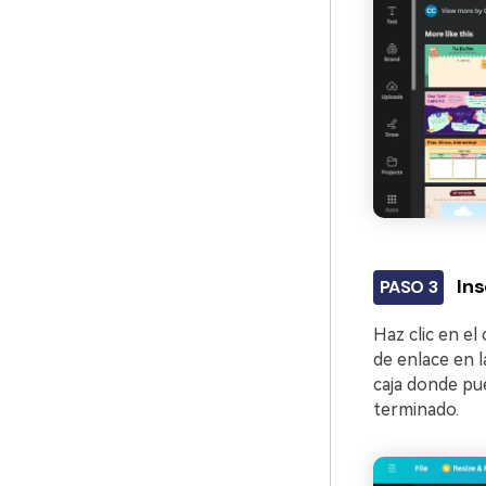
Ins
PASO 3
Haz clic en el
de enlace en l
caja donde pu
terminado.