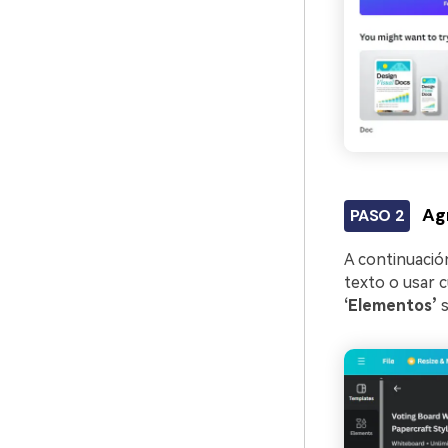
Ag
PASO 2
A continuació
texto o usar 
‘Elementos’
s