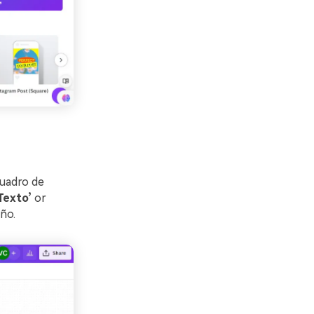
cuadro de
Texto’
or
ño.