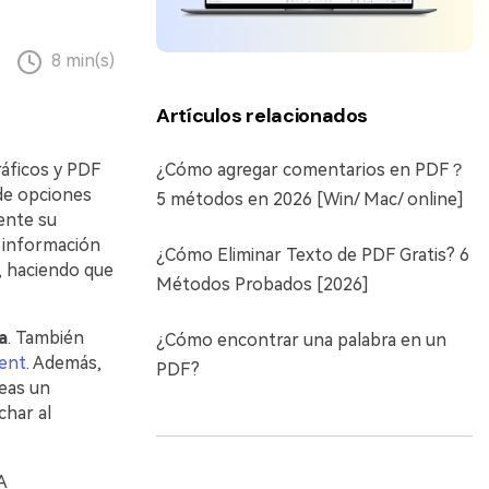
8 min(s)
Artículos relacionados
áficos y PDF
¿Cómo agregar comentarios en PDF？
 de opciones
5 métodos en 2026 [Win/ Mac/ online]
ente su
e información
¿Cómo Eliminar Texto de PDF Gratis? 6
o, haciendo que
Métodos Probados [2026]
a
. También
¿Cómo encontrar una palabra en un
ent
. Además,
PDF?
eas un
char al
A