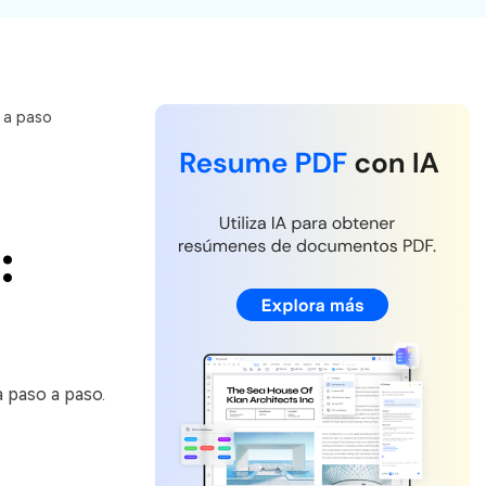
Actualizar a PDFelement V12.
 a paso
:
 paso a paso.