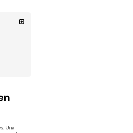
en
es. Una