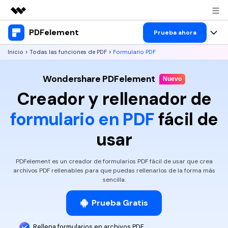
PDFelement
Productos destacados
Prueba ahora
Creatividad digital con AIGC
Inicio
>
Todas las funciones de PDF
>
Formulario PDF
Productos
Empresas
Utilidades
Wondershare PDFelement
Resumen
Escritorio
Nuevo
Características
Quiénes somos
Creador y rellenador de
Soluciones
PDFelement para Windows
Educativas
IA
Sala de prensa
formulario en PDF
fácil de
PDFelement para Mac
Leer PDF
usar
Recursos
Tienda
Chat con PDF
Aplicación móvil
Anotar PDF
Resumidor de PDF con IA
Blog
Negocios
Soporte
PDFelement es un creador de formularios PDF fácil de usar que crea
PDFelement para iPhone/iPad
Crear PDF
archivos PDF rellenables para que puedas rellenarlos de la forma más
Traductor de PDF con IA
IA de PDF
sencilla.
PDFelement para Android
Unir PDF
1-10 usuarios
Prueba gratis
Comprar ahora
Anotación de PDF
Corrector gramatical de IA
Prueba Gratis
Imprimir PDF
Nube
Iniciar sesión
10+ usuarios
Leer PDF
Chat IA con imagen
Rellena formularios
en archivos PDF.