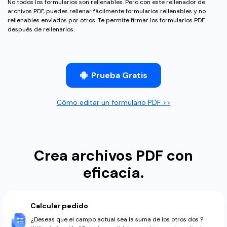
Gobierno
No todos los formularios son rellenables. Pero con este rellenador de
PDFelement para Android
archivos PDF, puedes rellenar fácilmente formularios rellenables y no
rellenables enviados por otros. Te permite firmar los formularios PDF
Publicación
Centro de conocimiento
después de rellenarlos.
Freelancer
Explorar más
Plantillas de PDF gratuitas
Prueba Gratis
Explorar todas las características
Edita y personaliza plantillas gratuitas.
Cómo editar un formulario PDF >>
Descuento educativo
Adquiere PDFelement con descuento académico.
Centro de descargas
Crea archivos PDF con
Descarga las herramientas de PDF.
eficacia.
Actualización
Actualizar a PDFelement V12.
Calcular pedido
¿Deseas que el campo actual sea la suma de los otros dos ?