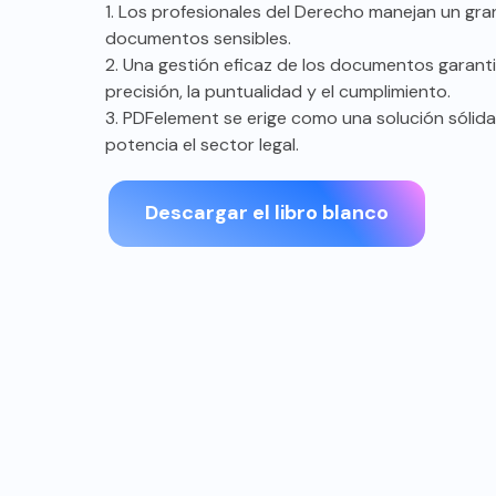
1. Los profesionales del Derecho manejan un gr
documentos sensibles.
2. Una gestión eficaz de los documentos garanti
precisión, la puntualidad y el cumplimiento.
3. PDFelement se erige como una solución sólid
Coherencia
potencia el sector legal.
Con un formato coherente, los PDF
Prot
pueden garantizar la legibilidad y
funda
precisión de los documentos legales.
Cifra
Descargar el libro blanco
Deja que tus documentos estén bien
gesti
estructurados, sean precisos y no
cli
contengan ambigüedades.
c