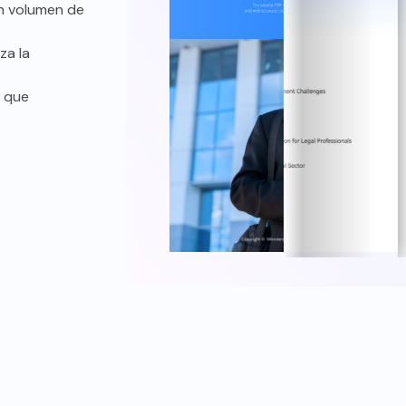
an volumen de
za la
a que
Seguridad
Firma electrónica 
colaboración
eger la información sensible es
mental para los asuntos legales.
Prescinde del papel con fir
, controla el acceso y protege la
electrónicas en PDF para ma
ón de documentos para que tus
autenticidad. Facilita la revisió
entes se sientan más seguros y
adición de comentarios a l
ómodos trabajando contigo.
documentos para mejorar 
comunicación y la coordinaci