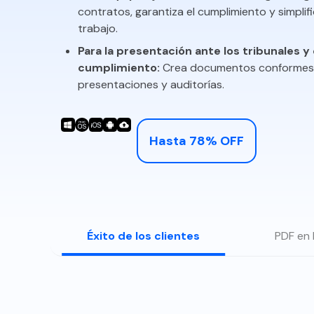
contratos, garantiza el cumplimiento y simplifi
Explorar todas las características
trabajo.
Para la presentación ante los tribunales y 
cumplimiento:
Crea documentos conformes
Anotación y revisión de documentos:
Resalta, comen
presentaciones y auditorías.
y haz ediciones colaborativas.
Hasta 78% OFF
Éxito de los clientes
PDF en 