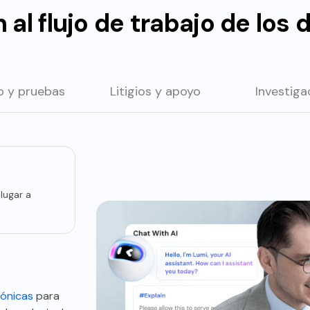
 al flujo de trabajo de lo
to
y pruebas
Litigios
y apoyo
Investig
lugar a
ante la
y llevar
evar mucho
n los
mpo y ser
iones
ocumentos
ona
rónicas
para
en