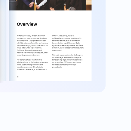
y
Fácil de crear y combinar
Crea PDF a partir de varios archivos en
distintos formatos. Edita y organiza
mas
fácilmente. Combina todos los archivos
yor
para ordenar el desorden.
n y la
os
la
ón.