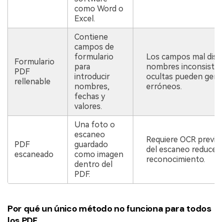
como Word o
Excel.
Contiene
campos de
formulario
Los campos mal dise
Formulario
para
nombres inconsisten
PDF
introducir
ocultas pueden gene
rellenable
nombres,
erróneos.
fechas y
valores.
Una foto o
escaneo
Requiere OCR previo, 
PDF
guardado
del escaneo reduce la
escaneado
como imagen
reconocimiento.
dentro del
PDF.
Por qué un único método no funciona para todos
los PDF