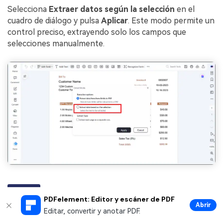
Selecciona
Extraer datos según la selección
en el
cuadro de diálogo y pulsa
Aplicar
. Este modo permite un
control preciso, extrayendo solo los campos que
selecciones manualmente.
PASO 4
Marca los campos y aplica la extracción
PDFelement: Editor y escáner de PDF
Abrir
Dibuja cuadros de selección alrededor de los campos que
Editar, convertir y anotar PDF.
necesitas —artículos, totales, valores de impuestos— y