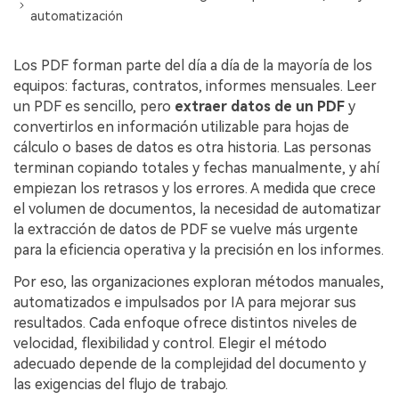
Censurar PDF
Reseñas
Nuevo
automatización
Historias de clientes
PDF OCR
Los PDF forman parte del día a día de la mayoría de los
Comparación de software
Extraer datos de PDF
equipos: facturas, contratos, informes mensuales. Leer
un PDF es sencillo, pero
extraer datos de un PDF
y
Proteger PDF
Usar mejor PDFelement
convertirlos en información utilizable para hojas de
cálculo o bases de datos es otra historia. Las personas
Compartir PDF
¿Qué hay de nuevo?
terminan copiando totales y fechas manualmente, y ahí
Especificaciones técnicas
empiezan los retrasos y los errores. A medida que crece
Soluciones completas
el volumen de documentos, la necesidad de automatizar
Soporte de contacto
Educación
la extracción de datos de PDF se vuelve más urgente
para la eficiencia operativa y la precisión en los informes.
Guía del usuario
Servicio de TI
Por eso, las organizaciones exploran métodos manuales,
PDFelement para Windows
Legal
automatizados e impulsados por IA para mejorar sus
resultados. Cada enfoque ofrece distintos niveles de
PDFelement para Mac
Sanidad
velocidad, flexibilidad y control. Elegir el método
Videos tutoriales
adecuado depende de la complejidad del documento y
Finanzas
las exigencias del flujo de trabajo.
PDFelement para iOS