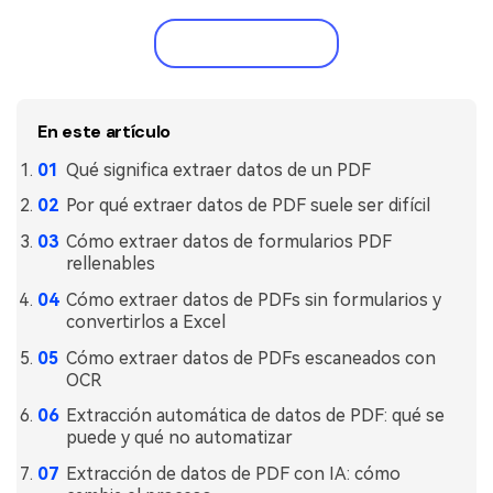
Gobierno
PDFelement para Android
Prueba gratis
Publicación
Centro de conocimiento
Freelancer
Explorar más
En este artículo
Plantillas de PDF gratuitas
Explorar todas las características
Qué significa extraer datos de un PDF
Edita y personaliza plantillas gratuitas.
Por qué extraer datos de PDF suele ser difícil
Descuento educativo
Cómo extraer datos de formularios PDF
Adquiere PDFelement con descuento académico.
rellenables
Cómo extraer datos de PDFs sin formularios y
Centro de descargas
convertirlos a Excel
Descarga las herramientas de PDF.
Cómo extraer datos de PDFs escaneados con
Actualización
OCR
Actualizar a PDFelement V12.
Extracción automática de datos de PDF: qué se
puede y qué no automatizar
Extracción de datos de PDF con IA: cómo