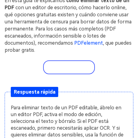
En esta guía te explicamos
cómo eliminar texto de un
Gobierno
PDFelement para Android
PDF
con un editor de escritorio, cómo hacerlo online,
Publicación
qué opciones gratuitas existen y cuándo conviene usar
Centro de conocimiento
una herramienta de censura para borrar datos de forma
Freelancer
permanente. Para los casos más completos (PDF
Explorar más
escaneados, información sensible o lotes de
documentos), recomendamos
PDFelement
, que puedes
Plantillas de PDF gratuitas
Explorar todas las características
probar gratis.
Edita y personaliza plantillas gratuitas.
Descuento educativo
Prueba gratis
Adquiere PDFelement con descuento académico.
Centro de descargas
Respuesta rápida
Descarga las herramientas de PDF.
Actualización
Para eliminar texto de un PDF editable, ábrelo en
Actualizar a PDFelement V12.
un editor PDF, activa el modo de edición,
selecciona el texto y bórralo. Si el PDF está
escaneado, primero necesitarás aplicar OCR. Y si
quieres eliminar datos sensibles, usa la función de