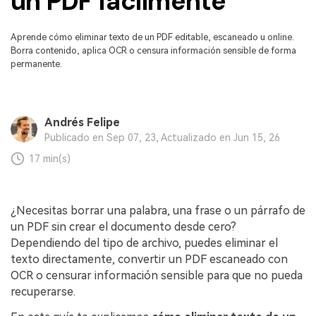
un PDF fácilmente
Censurar PDF
Reseñas
Nuevo
Historias de clientes
PDF OCR
Aprende cómo eliminar texto de un PDF editable, escaneado u online.
Borra contenido, aplica OCR o censura información sensible de forma
Comparación de software
Extraer datos de PDF
permanente.
Proteger PDF
Usar mejor PDFelement
Compartir PDF
¿Qué hay de nuevo?
Andrés Felipe
Publicado en Sep 07, 23, Actualizado en Jun 15, 26
Especificaciones técnicas
Soluciones completas
17 min(s)
Soporte de contacto
Educación
Guía del usuario
Servicio de TI
¿Necesitas borrar una palabra, una frase o un párrafo de
un PDF sin crear el documento desde cero?
PDFelement para Windows
Legal
Dependiendo del tipo de archivo, puedes eliminar el
PDFelement para Mac
texto directamente, convertir un PDF escaneado con
Sanidad
OCR o censurar información sensible para que no pueda
Videos tutoriales
Finanzas
recuperarse.
PDFelement para iOS