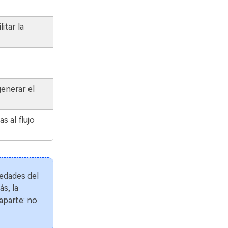
itar la
enerar el
s al flujo
edades del
s, la
aparte: no