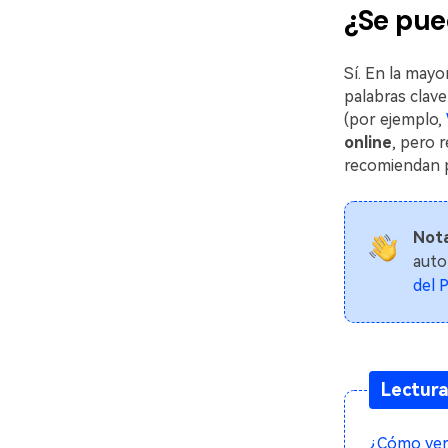
¿Se pue
Sí. En la may
palabras clav
(por ejemplo,
online
, pero 
recomiendan 
Nota
auto
del 
Lectura
¿Cómo ver 