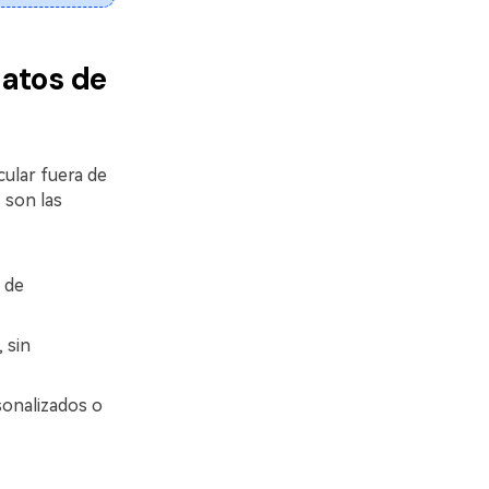
datos de
ular fuera de
 son las
 de
 sin
sonalizados o