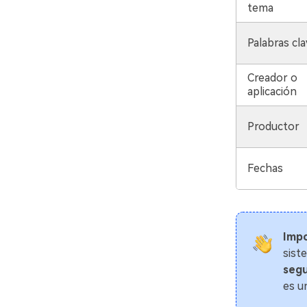
tema
Palabras cla
Creador o
aplicación
Productor
Fechas
Impo
sist
segu
es u