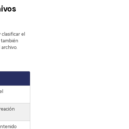
ivos
lasificar el
 también
archivo.
el
reación
ontenido