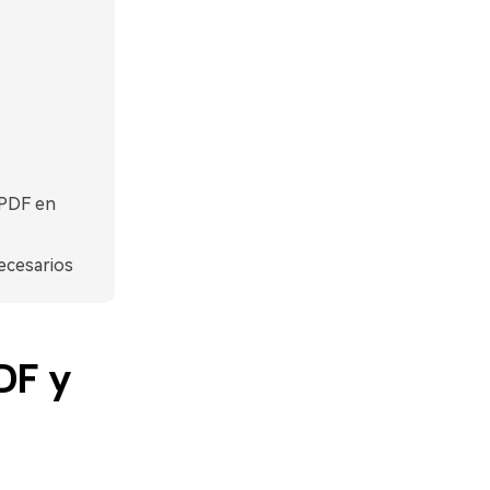
s
 PDF en
ecesarios
DF y