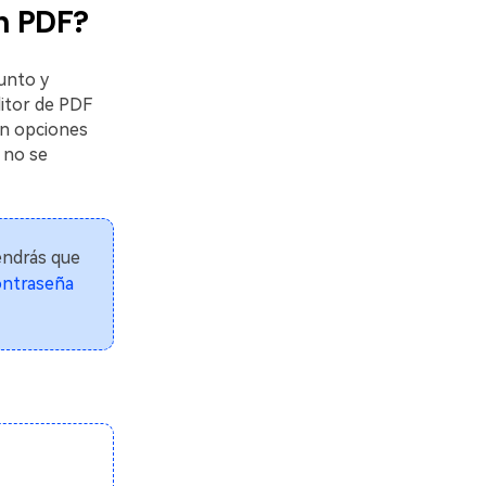
n PDF?
unto y
itor de PDF
en opciones
e no se
endrás que
contraseña