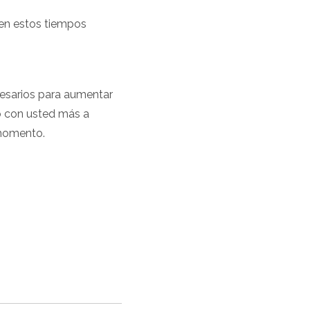
 en estos tiempos
ecesarios para aumentar
to con usted más a
 momento.