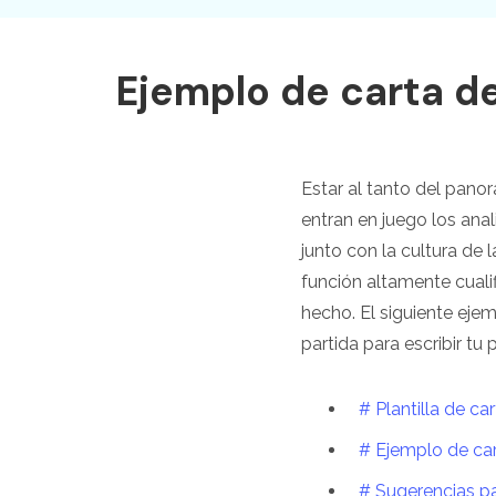
Explorar todas las características
Ejemplo de carta de
Estar al tanto del pano
entran en juego los ana
junto con la cultura de
función altamente cuali
hecho. El siguiente eje
partida para escribir tu 
# Plantilla de ca
# Ejemplo de car
# Sugerencias par