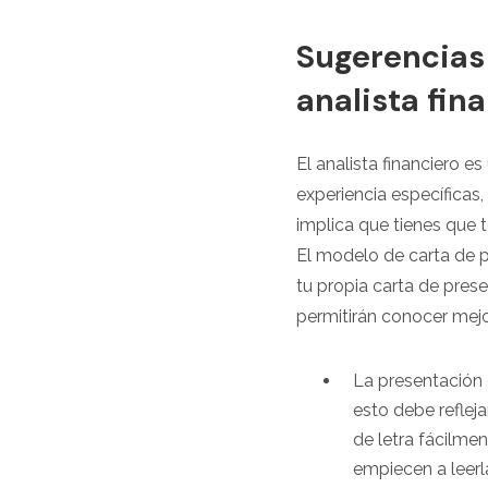
Sugerencias 
analista fin
El analista financiero e
experiencia específicas
implica que tienes que t
El modelo de carta de p
tu propia carta de prese
permitirán conocer mejo
La presentación 
esto debe reflej
de letra fácilme
empiecen a leerl