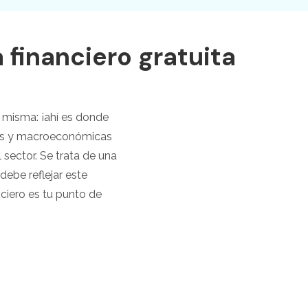
Actualizar a PDFelement V12.
 financiero gratuita
a misma: ¡ahí es donde
icas y macroeconómicas
sector. Se trata de una
debe reflejar este
nciero es tu punto de