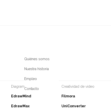
Creatividad digital con AIGC
Productos de creatividad de video
Producto
Filmora
EdrawM
Herramienta completa de edición de
Diagramaci
vídeo.
EdrawM
ToMoviee AI
Mapas ment
Quiénes somos
Estudio creativo con IA todo en uno.
UniConverter
Nuestra historia
Conversión multimedia de alta
velocidad.
Empleo
Media.io
Diagramas y gráficos
Creatividad de video
Contacto
Generador de video, imágenes y música
con IA.
EdrawMind
Utilidades
Filmora
EdrawMax
UniConverter
Productos de utilidades