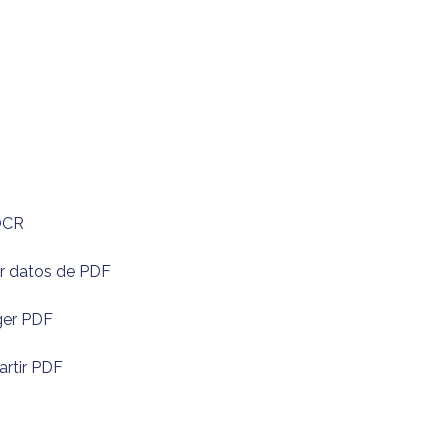
OCR
r datos de PDF
ger PDF
rtir PDF