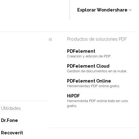
Explorar Wondershare
s de diagramas y gráficos
Productos de soluciones PDF
ax
PDFelement
ón sencilla.
Creación y edición de PDF.
ind
PDFelement Cloud
ales colaborativos.
Gestión de documentos en la nube.
PDFelement Online
Herramientas PDF online gratis.
HiPDF
Herramienta PDF online todo en uno
gratis.
Utilidades
Dr.Fone
Recoverit