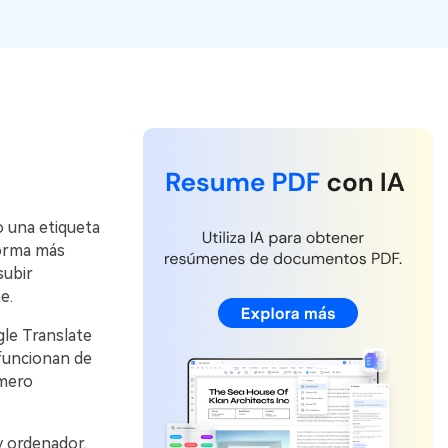
Actualizar a PDFelement V12.
o una etiqueta
forma más
subir
e.
gle Translate
funcionan de
imero
y ordenador,