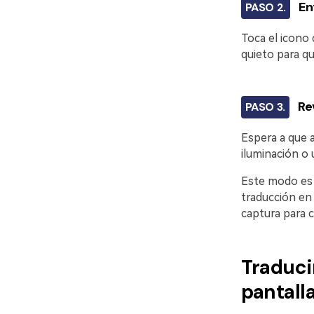
En
PASO 2.
Toca el icono
quieto para qu
Re
PASO 3.
Espera a que a
iluminación o 
Este modo es i
traducción en
captura para c
Traduci
pantall