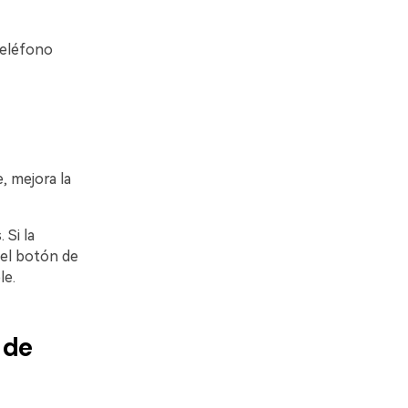
teléfono
, mejora la
 Si la
 el botón de
le.
 de