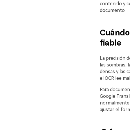
contenido y co
documento.
Cuándo 
fiable
La precisión d
las sombras, l
densas y las 
el OCR lee mal
Para documento
Google Transla
normalmente te
ajustar el for