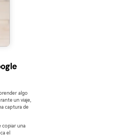
oogle
prender algo
ante un viaje,
una captura de
e copiar una
ca el