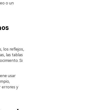
reo o un
nos
 los reflejos,
as, las tablas
ocimiento. Si
iene usar
impio,
 errores y