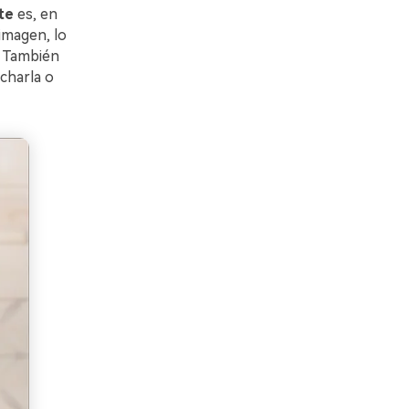
te
es, en
 imagen, lo
. También
ucharla o