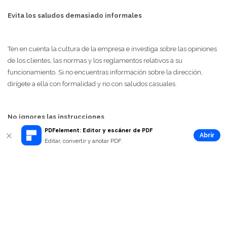
Evita los saludos demasiado informales
Ten en cuenta la cultura de la empresa e investiga sobre las opiniones
de los clientes, las normas y los reglamentos relativos a su
funcionamiento. Si no encuentras información sobre la dirección,
dirígete a ella con formalidad y no con saludos casuales.
No ignores las instrucciones
PDFelement: Editor y escáner de PDF
Abrir
Editar, convertir y anotar PDF.
A la hora de redactar tu carta de presentación, es fundamental que
leas las expectativas e instrucciones de la empresa en su anuncio de
empleo para coincidir con sus requisitos. De este modo, no incluirás
información innecesaria.
Errores tipográficos