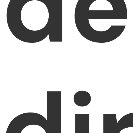
de
di