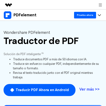
PDFelement
Productos destacados
Prueba ahora
Creatividad digital con AIGC
Productos
Empresas
Utilidades
Wondershare PDFelement
Resumen
Traductor de PDF
Escritorio
Características
Quiénes somos
Soluciones
PDFelement para Windows
Educativas
IA
Sala de prensa
IA
Solución de PDF inteligente
PDFelement para Mac
Leer PDF
Traduce documentos PDF a más de 50 idiomas con IA.
Recursos
Tienda
Chat con PDF
Traduce sin esfuerzo cualquier PDF, independientemente de su
Aplicación móvil
Anotar PDF
tamaño o formato.
Revisa el texto traducido junto con el PDF original mientras
Resumidor de PDF con IA
Blog
Negocios
Soporte
PDFelement para iPhone/iPad
trabaja.
Crear PDF
Traductor de PDF con IA
IA de PDF
PDFelement para Android
Unir PDF
1-10 usuarios
Prueba gratis
Comprar ahora
Ver más >>
Traducir PDF Ahora en Android
Anotación de PDF
Corrector gramatical de IA
Imprimir PDF
Nube
Iniciar sesión
10+ usuarios
Leer PDF
Chat IA con imagen