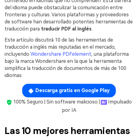
contenido en idiomas que no comprenden. Esta barrera
Gobierno
PDFelement para Android
del idioma puede obstaculizar la comunicación entre
Publicación
fronteras y culturas. Varios plataformas y proveedores
Centro de conocimiento
de software han desarrollado potentes herramientas de
Freelancer
traducción para
traducir PDF al inglés
.
Explorar más
Este artículo discutirá 10 de las herramientas de
Plantillas de PDF gratuitas
Explorar todas las características
traducción a inglés más reputadas en el mercado,
Edita y personaliza plantillas gratuitas.
incluyendo
Wondershare PDFelement
, una plataforma
bajo la marca Wondershare en la que la herramienta
Descuento educativo
simplifica la traducción de documentos de más de 100
Adquiere PDFelement con descuento académico.
idiomas.
Centro de descargas
Descarga gratis en Google Play
Descarga las herramientas de PDF.
100% Seguro | Sin software malicioso |
Impulsado
Actualización
por IA
Actualizar a PDFelement V12.
Las 10 mejores herramientas