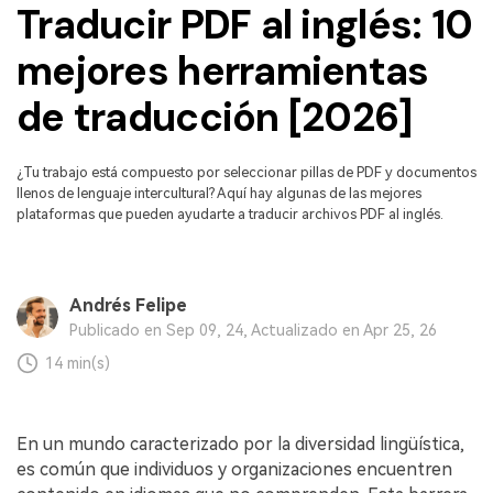
Censurar PDF
Reseñas
Traducir PDF al inglés: 10
Nuevo
Historias de clientes
PDF OCR
mejores herramientas
Comparación de software
Extraer datos de PDF
de traducción [2026]
Proteger PDF
Usar mejor PDFelement
¿Tu trabajo está compuesto por seleccionar pillas de PDF y documentos
Compartir PDF
¿Qué hay de nuevo?
llenos de lenguaje intercultural? Aquí hay algunas de las mejores
plataformas que pueden ayudarte a traducir archivos PDF al inglés.
Especificaciones técnicas
Soluciones completas
Soporte de contacto
Educación
Andrés Felipe
Guía del usuario
Servicio de TI
Publicado en Sep 09, 24, Actualizado en Apr 25, 26
PDFelement para Windows
14 min(s)
Legal
PDFelement para Mac
Sanidad
Videos tutoriales
En un mundo caracterizado por la diversidad lingüística,
Finanzas
es común que individuos y organizaciones encuentren
PDFelement para iOS