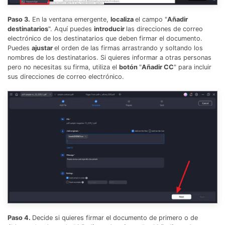
Paso 3.
En la ventana emergente,
localiza
el campo "
Añadir
destinatarios
". Aquí puedes
introducir
las direcciones de correo
electrónico de los destinatarios que deben firmar el documento.
Puedes
ajustar
el orden de las firmas arrastrando y soltando los
nombres de los destinatarios. Si quieres informar a otras personas
pero no necesitas su firma, utiliza el
botón
"
Añadir CC
" para incluir
sus direcciones de correo electrónico.
Paso 4.
Decide si quieres firmar el documento de primero o de