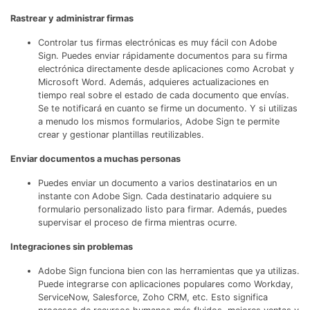
Gobierno
PDFelement para Android
Rastrear y administrar firmas
Publicación
Centro de conocimiento
Controlar tus firmas electrónicas es muy fácil con Adobe
Sign. Puedes enviar rápidamente documentos para su firma
Freelancer
electrónica directamente desde aplicaciones como Acrobat y
Explorar más
Microsoft Word. Además, adquieres actualizaciones en
tiempo real sobre el estado de cada documento que envías.
Plantillas de PDF gratuitas
Explorar todas las características
Se te notificará en cuanto se firme un documento. Y si utilizas
Edita y personaliza plantillas gratuitas.
a menudo los mismos formularios, Adobe Sign te permite
crear y gestionar plantillas reutilizables.
Descuento educativo
Enviar documentos a muchas personas
Adquiere PDFelement con descuento académico.
Puedes enviar un documento a varios destinatarios en un
Centro de descargas
instante con Adobe Sign. Cada destinatario adquiere su
Descarga las herramientas de PDF.
formulario personalizado listo para firmar. Además, puedes
supervisar el proceso de firma mientras ocurre.
Actualización
Integraciones sin problemas
Actualizar a PDFelement V12.
Adobe Sign funciona bien con las herramientas que ya utilizas.
Puede integrarse con aplicaciones populares como Workday,
ServiceNow, Salesforce, Zoho CRM, etc. Esto significa