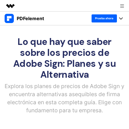
PDFelement
Productos destacados
Prueba ahora
Creatividad digital con AIGC
Productos
Empresas
Utilidades
Lo que hay que saber
Resumen
Escritorio
Características
Quiénes somos
sobre los precios de
Soluciones
PDFelement para Windows
Adobe Sign: Planes y su
Educativas
Sala de prensa
IA
PDFelement para Mac
Alternativa
Leer PDF
Tienda
Recursos
Chat con PDF
Aplicación móvil
Anotar PDF
Explora los planes de precios de Adobe Sign y
Resumidor de PDF con IA
Soporte
Blog
Negocios
encuentra alternativas asequibles de firma
PDFelement para iPhone/iPad
Crear PDF
Traductor de PDF con IA
electrónica en esta completa guía. Elige con
IA de PDF
PDFelement para Android
Unir PDF
1-10 usuarios
Prueba gratis
Comprar ahora
fundamento para tu empresa.
Corrector gramatical de IA
Anotación de PDF
Imprimir PDF
Nube
Iniciar sesión
10+ usuarios
Leer PDF
Chat IA con imagen