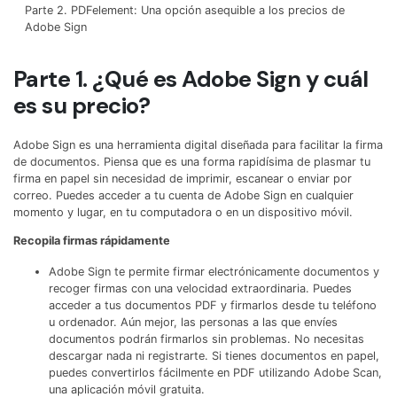
Censurar PDF
Reseñas
Nuevo
Parte 2. PDFelement: Una opción asequible a los precios de
Adobe Sign
Historias de clientes
PDF OCR
Parte 1. ¿Qué es Adobe Sign y cuál
Comparación de software
Extraer datos de PDF
es su precio?
Proteger PDF
Usar mejor PDFelement
Adobe Sign es una herramienta digital diseñada para facilitar la firma
Compartir PDF
¿Qué hay de nuevo?
de documentos. Piensa que es una forma rapidísima de plasmar tu
firma en papel sin necesidad de imprimir, escanear o enviar por
Especificaciones técnicas
Soluciones completas
correo. Puedes acceder a tu cuenta de Adobe Sign en cualquier
momento y lugar, en tu computadora o en un dispositivo móvil.
Soporte de contacto
Educación
Recopila firmas rápidamente
Guía del usuario
Servicio de TI
Adobe Sign te permite firmar electrónicamente documentos y
recoger firmas con una velocidad extraordinaria. Puedes
PDFelement para Windows
Legal
acceder a tus documentos PDF y firmarlos desde tu teléfono
u ordenador. Aún mejor, las personas a las que envíes
PDFelement para Mac
Sanidad
documentos podrán firmarlos sin problemas. No necesitas
descargar nada ni registrarte. Si tienes documentos en papel,
Videos tutoriales
Finanzas
puedes convertirlos fácilmente en PDF utilizando Adobe Scan,
PDFelement para iOS
una aplicación móvil gratuita.