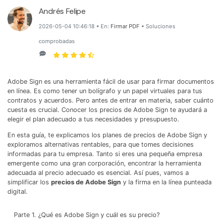
Wondershare PDFelement Cloud
Personales
Edición de PDF
Andrés Felipe
Detectar contenido de IA
PDFelement Pro DC
Convertir PDF
Organización de PDF
2026-05-04 10:46:18 • En:
Firmar PDF
• Soluciones
Reescribir PDF con IA
comprobadas
Editar PDF
PDF online
Segurirdad de PDF
Nuevo
Explicar PDF con IA
Conversión de PDF
Comprimir PDF
Convertir PDF a Word
Chat IA con documentos
Adobe Sign es una herramienta fácil de usar para firmar documentos
Softwares de PDF
Organizar PDF
Comprimir PDF
en línea. Es como tener un bolígrafo y un papel virtuales para tus
Generar imágenes IA
Nuevo
Trucos de PDF
contratos y acuerdos. Pero antes de entrar en materia, saber cuánto
Recortar PDF
Combinar PDF
cuesta es crucial. Conocer los precios de Adobe Sign te ayudará a
Trucos para Mac
elegir el plan adecuado a tus necesidades y presupuesto.
Convertir Word a PDF
Profesionales
En esta guía, te explicamos los planes de precios de Adobe Sign y
Trucos para Windows
Todas las herramientas de IA
Lector de IA
exploramos alternativas rentables, para que tomes decisiones
Formulario de PDF
informadas para tu empresa. Tanto si eres una pequeña empresa
Trucos para móviles
emergente como una gran corporación, encontrar la herramienta
Más herrmientas online
Firmar PDF
adecuada al precio adecuado es esencial. Así pues, vamos a
Ver más
simplificar los
precios de Adobe Sign
y la firma en la línea punteada
eSign PDF
digital.
PDF por lotes
¿Por qué PDFelement?
Parte 1. ¿Qué es Adobe Sign y cuál es su precio?