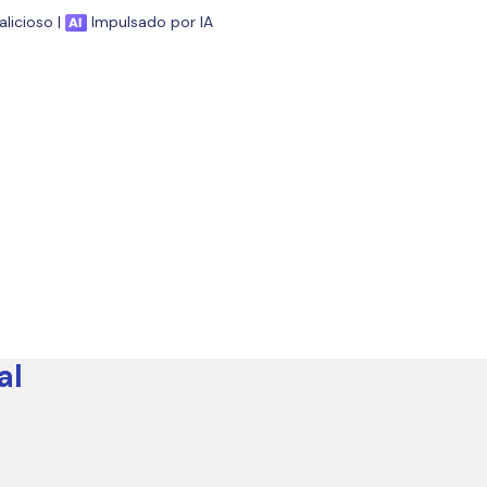
licioso |
Impulsado por IA
al