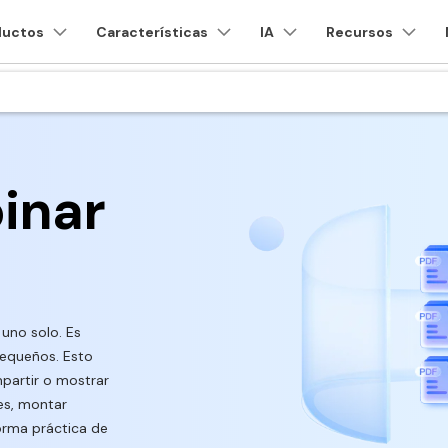
os
ductos
Empresas
Características
Quiénes somos
IA
Recursos
Sala de prensa
U
Quiénes somos
¿Por qué PDFelement?
Usar mejor PDFeleme
Nuestra historia
cación móvil
Profesionales
Nube
mas y gráficos
de PDF
Diagramas y gráficos
Productos de soluciones PDF
Creatividad de v
P
Detectar contenido de
1-10 usuario
Empleo
t
EdrawMind
PDFelement
Filmora
R
Reseñas
¿Qué hay de nuevo?
PDFelement para iPhone/iPad
Formulario de PDF
PDF OCR
Wondershare PDFelem
Creación y edición de PDF.
R
inar
A
Reescribir PDF con IA
Cloud
Contacto
EdrawMax
UniConverter
Historias de clientes
Especificaciones técnicas
PDFelement Cloud
R
PDFelement para Android
Firmar PDF
Extraer datos de PDF
ativos.
Gestión de documentos en la nube.
R
Explicar PDF con IA
DemoCreator
PDFelement Pro DC
Comparación de software
Soporte de contacto
PDFelement Online
D
eSign PDF
Proteger PDF
Herramientas PDF online gratis.
G
IA
Chat IA con document
Guía del usuario
HiPDF
M
PDF por lotes
Compartir PDF
Herramienta PDF online todo en uno
T
Generar imágenes IA
N
 uno solo. Es
gratis.
pequeños. Esto
PDFelement para Windows
PDFelement para iOS
F
Censurar PDF
Nuevo
A
mpartir o mostrar
PDFelement para Mac
PDFelement para Android
mes, montar
Todas las herramientas de IA
Ver todos los productos
orma práctica de
Videos tutoriales
Centro de conocimiento