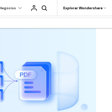
Negocios
Tienda
Soporte
Explorar Wondershare
tilidades
Sobre Wondershare
nt
Explorar más
Soluciones completas
PDF online
Nuevo
ideo
roductos de utilidades
Utilidades
Empresas
 IA
s
10+ usuarios
ecoverit
Dr.Fone
Plantillas de PDF gratuitas
Afiliados
Educación
Finanzas
ent
Convertir PDF a Word
ecuperación de archivos perdidos.
Edita y personaliza plantillas gratuitas.
Recoverit
Quiénes somos
epairit
Servicio de TI
Gobierno
Comprimir PDF
epara videos, fotos y más.
MobileTrans
Sala de prensa
Descuento educativo
r.Fone
Legal
Publicación
Combinar PDF
estión de dispositivos móviles.
os
Adquiere PDFelement con descuento
Tienda
académico.
obileTrans
Sanidad
Freelancer
Convertir Word a PDF
ransferencia de móvil a móvil.
Soporte
uevo
amiSafe
Centro de descargas
Lector de IA
pp de control parental.
Descarga las herramientas de PDF.
Más herrmientas online
Actualización