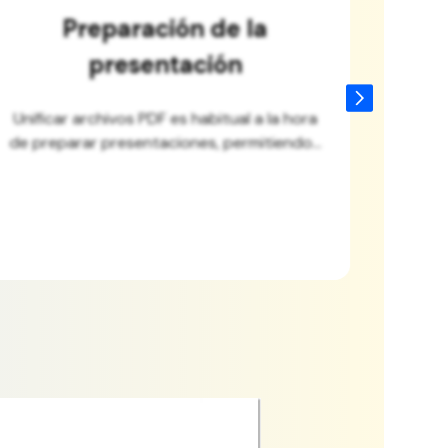
G
Ebook o creación manual
Los autores y creadores de contenidos
Las e
utilizan los unificadores PDF para compilar
q
libros electrónicos...