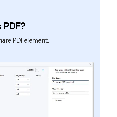
s PDF?
share PDFelement.