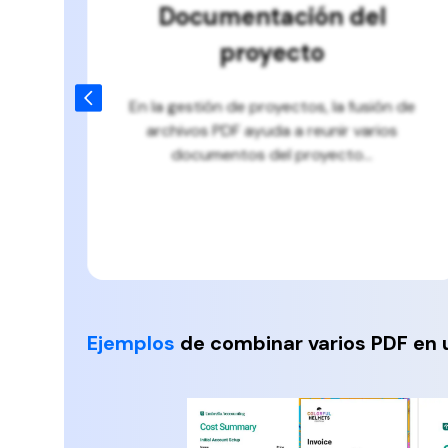
Combinar secciones de un
manuscrito
 de
Los autores suelen fusionar archivos PDF
s
cuando reúnen diferentes secciones de...
Ejemplos
de combinar varios PDF en u