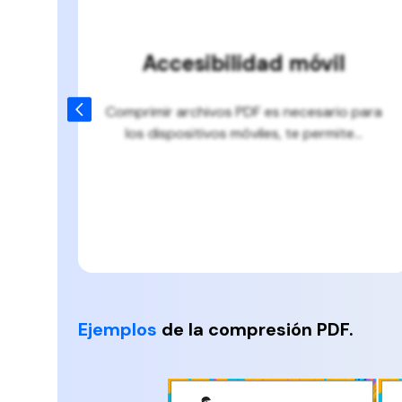
Accesibilidad móvil
s
Comprimir archivos PDF es necesario para
artir
los dispositivos móviles, te permite...
 PDF
Ejemplos
de la compresión PDF.