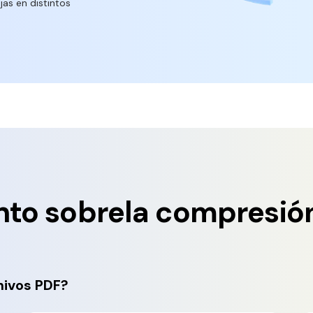
jas en distintos
to sobrela compresión
hivos PDF?