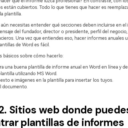
acer que el informe luzca profesional? En contraste, con lo
s están cubiertos. Todo lo que tienes que hacer es reemplaza
 plantilla.
 aún necesitas entender qué secciones deben incluirse en el 
nsaje del fundador, director o presidente, perfil del negoci
ncieros. Una vez que entiendes eso, hacer informes anuales u
ntillas de Word es fácil.
s básicos sobre cómo hacerlo:
a una buena plantilla de informe anual en Word en línea y de
lantilla utilizando MS Word.
texto e imágenes en la plantilla para insertar los tuyos.
l documento.
 2. Sitios web donde puede
rar plantillas de informes