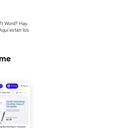
oft Word? Hay
Aquí están los
rme