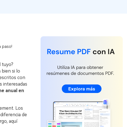
Actualizar a PDFelement V12.
a paso!
l tuyo?
bien si lo
escritos con
s interesadas
me anual en
lement. Los
iferencia de
rgo, aquí