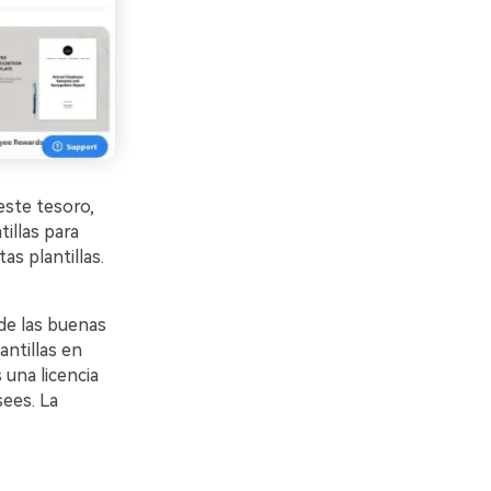
este tesoro,
illas para
s plantillas.
de las buenas
antillas en
una licencia
sees. La