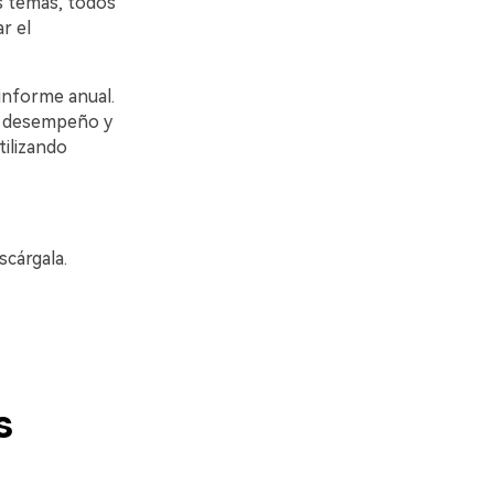
s temas, todos
r el
informe anual.
o, desempeño y
tilizando
scárgala.
s