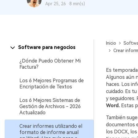
Apr 25, 26 ·
8 min(s)
Inicio
Softwa
Software para negocios
Crear infor
¿Dónde Puedo Obtener Mi
Factura?
Es temporada 
Algunos aún n
Los 6 Mejores Programas de
haces. Los in
Encriptación de Textos
cuidado. Es tu
y seguidores. 
Los 6 Mejores Sistemas de
Word.
Estas pl
Gestión de Archivos - 2026
Actualizado
También suger
documentos en
Crear informes utilizando el
los DOCX, los
formato de informe anual