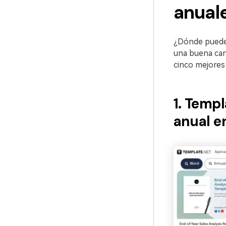
anual
¿Dónde puedes
una buena can
cinco mejores
1. Templ
anual e