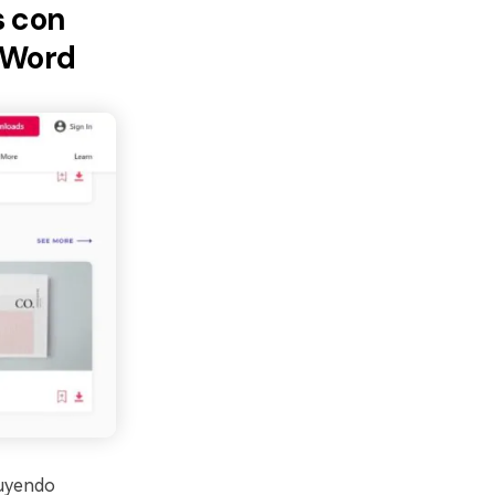
s con
S Word
luyendo