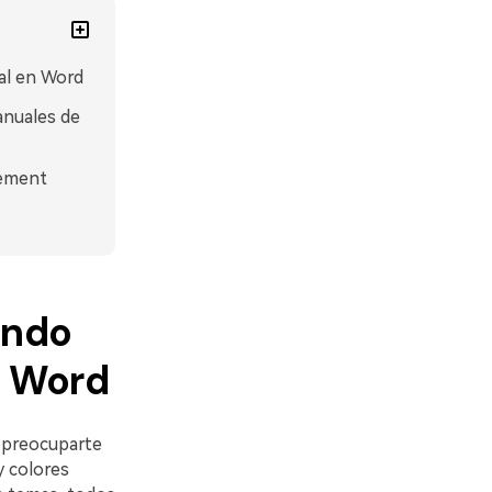
ual en Word
anuales de
lement
zando
n Word
s preocuparte
y colores