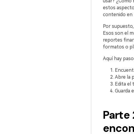
usar? ¿Cómo h
estos aspecto
contenido en la
Por supuesto,
Esos son el me
reportes fina
formatos o pla
Aquí hay paso
Encuentr
Abre la p
Edita el 
Guarda e
Parte
encont