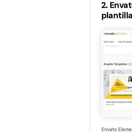
2. Enva
plantil
Envato Elemen