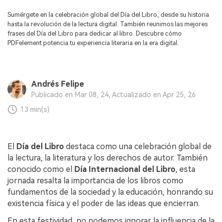
Censurar PDF
Reseñas
Nuevo
Sumérgete en la celebración global del Día del Libro, desde su historia
Historias de clientes
PDF OCR
hasta la revolución de la lectura digital. También reunimos las mejores
frases del Día del Libro para dedicar al libro. Descubre cómo
Comparación de software
Extraer datos de PDF
PDFelement potencia tu experiencia literaria en la era digital.
Proteger PDF
Usar mejor PDFelement
Compartir PDF
¿Qué hay de nuevo?
Andrés Felipe
Publicado en Mar 08, 24, Actualizado en Apr 25, 26
Especificaciones técnicas
Soluciones completas
13 min(s)
Soporte de contacto
Educación
Guía del usuario
Servicio de TI
El
Día del Libro
destaca como una celebración global de
la lectura, la literatura y los derechos de autor. También
PDFelement para Windows
Legal
conocido como el
Día Internacional del Libro
, esta
jornada resalta la importancia de los libros como
PDFelement para Mac
Sanidad
fundamentos de la sociedad y la educación, honrando su
Videos tutoriales
existencia física y el poder de las ideas que encierran.
Finanzas
PDFelement para iOS
En esta festividad, no podemos ignorar la influencia de la