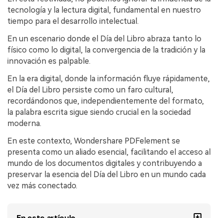
Gobierno
tecnología y la lectura digital, fundamental en nuestro
PDFelement para Android
tiempo para el desarrollo intelectual.
Publicación
Centro de conocimiento
En un escenario donde el Día del Libro abraza tanto lo
Freelancer
físico como lo digital, la convergencia de la tradición y la
Explorar más
innovación es palpable.
Plantillas de PDF gratuitas
Explorar todas las características
En la era digital, donde la información fluye rápidamente,
Edita y personaliza plantillas gratuitas.
el Día del Libro persiste como un faro cultural,
recordándonos que, independientemente del formato,
Descuento educativo
la palabra escrita sigue siendo crucial en la sociedad
Adquiere PDFelement con descuento académico.
moderna.
Centro de descargas
En este contexto, Wondershare PDFelement se
Descarga las herramientas de PDF.
presenta como un aliado esencial, facilitando el acceso al
mundo de los documentos digitales y contribuyendo a
Actualización
preservar la esencia del Día del Libro en un mundo cada
Actualizar a PDFelement V12.
vez más conectado.
En este artículo