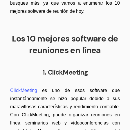
Censurar PDF
Nuevo
busques más, ya que vamos a enumerar los 10
¿Por qué PDFelement?
mejores software de reunión de hoy.
PDF OCR
Reseñas
Extraer datos de PDF
Historias de clientes
Los 10 mejores software de
Proteger PDF
Comparación de software
reuniones en línea
Compartir PDF
Usar mejor PDFelement
Soluciones completas
¿Qué hay de nuevo?
1. ClickMeeting
Educación
Especificaciones técnicas
Servicio de TI
Soporte de contacto
ClickMeeting
es uno de esos software que
Legal
instantáneamente se hizo popular debido a sus
Guía del usuario
maravillosas características y rendimiento confiable.
Sanidad
PDFelement para Windows
Con ClickMeeting, puede organizar reuniones en
Finanzas
línea, seminarios web y videoconferencias con
PDFelement para Mac