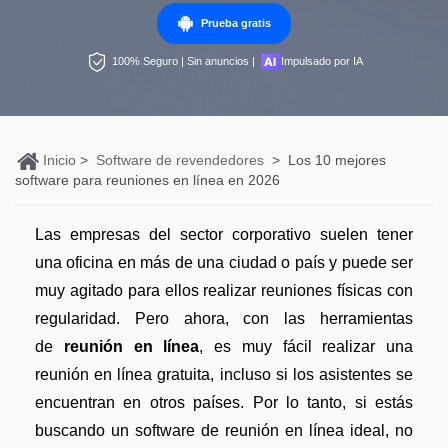
Personales
Prueba gratis
Edición de PDF
PDFelement Pro DC
Convertir PDF
Detectar contenido de IA
100% Seguro | Sin anuncios |
Impulsado por IA
Organización de PDF
PDF online
Nuevo
Editar PDF
Reescribir PDF con IA
Segurirdad de PDF
Convertir PDF a Word
Comprimir PDF
Explicar PDF con IA
Conversión de PDF
Comprimir PDF
Inicio
>
Software de revendedores
>
Los 10 mejores
Organizar PDF
Chat IA con documentos
software para reuniones en línea en 2026
Softwares de PDF
Combinar PDF
Recortar PDF
Generar imágenes IA
Nuevo
Trucos de PDF
Convertir Word a PDF
Las empresas del sector corporativo suelen tener
Profesionales
una oficina en más de una ciudad o país y puede ser
Trucos para Mac
Lector de IA
Formulario de PDF
muy agitado para ellos realizar reuniones físicas con
Todas las herramientas de IA
Trucos para Windows
regularidad. Pero ahora, con las herramientas
Más herrmientas online
Firmar PDF
de
reunión en línea
, es muy fácil realizar una
Trucos para móviles
eSign PDF
reunión en línea gratuita, incluso si los asistentes se
encuentran en otros países. Por lo tanto, si estás
PDF por lotes
Ver más
buscando un software de reunión en línea ideal, no