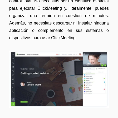
control total. No necesitas ser un científico espacial
Gobierno
Videos tutoriales
para ejecutar ClickMeeting y, literalmente, puedes
Publicación
PDFelement para iOS
organizar una reunión en cuestión de minutos.
Freelancer
Además, no necesitas descargar ni instalar ninguna
PDFelement para Android
aplicación o complemento en sus sistemas o
Centro de conocimiento
dispositivos para usar ClickMeeting.
Explorar todas las características
Explorar más
Plantillas de PDF gratuitas
Edita y personaliza plantillas gratuitas.
Descuento educativo
Adquiere PDFelement con descuento académico.
Centro de descargas
Descarga las herramientas de PDF.
Actualización