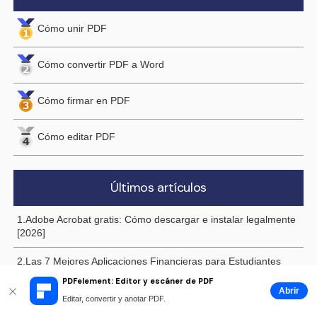
Cómo unir PDF
Cómo convertir PDF a Word
Cómo firmar en PDF
Cómo editar PDF
Últimos artículos
1.Adobe Acrobat gratis: Cómo descargar e instalar legalmente
[2026]
2.Las 7 Mejores Aplicaciones Financieras para Estudiantes
que te Ayudarán a Administrar tu Dinero
PDFelement: Editor y escáner de PDF
Abrir
Editar, convertir y anotar PDF.
3.12 Aplicaciones de Organización en 2026 para Que los
Estudiantes se Organicen Mejor