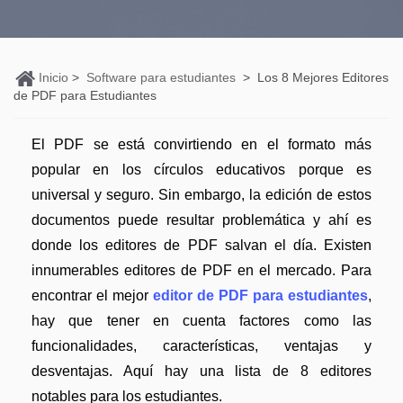
Personales
Edición de PDF
PDFelement Pro DC
Convertir PDF
Detectar contenido de IA
Organización de PDF
PDF online
Nuevo
Editar PDF
Reescribir PDF con IA
Inicio
>
Software para estudiantes
>
Los 8 Mejores Editores
de PDF para Estudiantes
Segurirdad de PDF
Convertir PDF a Word
Comprimir PDF
Explicar PDF con IA
Conversión de PDF
Comprimir PDF
El PDF se está convirtiendo en el formato más
Organizar PDF
Chat IA con documentos
popular en los círculos educativos porque es
Softwares de PDF
Combinar PDF
Recortar PDF
Generar imágenes IA
Nuevo
universal y seguro. Sin embargo, la edición de estos
Trucos de PDF
Convertir Word a PDF
documentos puede resultar problemática y ahí es
Profesionales
Trucos para Mac
donde los editores de PDF salvan el día. Existen
Lector de IA
Formulario de PDF
Todas las herramientas de IA
innumerables editores de PDF en el mercado. Para
Trucos para Windows
Más herrmientas online
Firmar PDF
encontrar el mejor
editor de PDF para estudiantes
,
Trucos para móviles
hay que tener en cuenta factores como las
eSign PDF
funcionalidades, características, ventajas y
PDF por lotes
Ver más
desventajas. Aquí hay una lista de 8 editores
notables para los estudiantes.