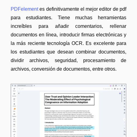
Gobierno
Videos tutoriales
PDFelement
es definitivamente el mejor editor de pdf
Publicación
PDFelement para iOS
para estudiantes. Tiene muchas herramientas
Freelancer
increíbles para añadir comentarios, rellenar
PDFelement para Android
documentos en línea, introducir firmas electrónicas y
Centro de conocimiento
la más reciente tecnología OCR. Es excelente para
Explorar todas las características
los estudiantes que desean combinar documentos,
Explorar más
dividir archivos, seguridad, procesamiento de
Plantillas de PDF gratuitas
archivos, conversión de documentos, entre otros.
Edita y personaliza plantillas gratuitas.
Descuento educativo
Adquiere PDFelement con descuento académico.
Centro de descargas
Descarga las herramientas de PDF.
Actualización