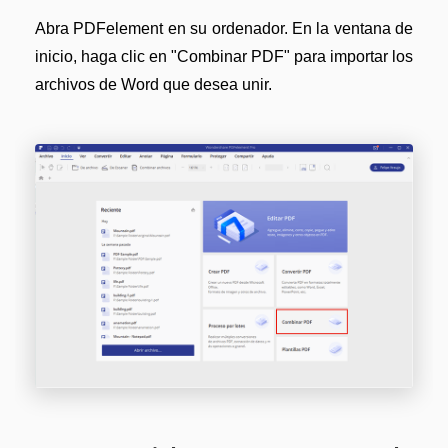
Gobierno
Videos tutoriales
Abra PDFelement en su ordenador. En la ventana de
Publicación
PDFelement para iOS
inicio, haga clic en "Combinar PDF" para importar los
archivos de Word que desea unir.
Freelancer
PDFelement para Android
Centro de conocimiento
Explorar todas las características
Explorar más
Plantillas de PDF gratuitas
Edita y personaliza plantillas gratuitas.
Descuento educativo
Adquiere PDFelement con descuento académico.
Centro de descargas
Descarga las herramientas de PDF.
Actualización