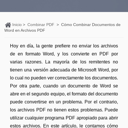
Personales
Edición de PDF
PDFelement Pro DC
Convertir PDF
Detectar contenido de IA
Organización de PDF
PDF online
Nuevo
Editar PDF
Reescribir PDF con IA
Inicio
>
Combinar PDF
>
Cómo Combinar Documentos de
Word en Archivos PDF
Segurirdad de PDF
Convertir PDF a Word
Comprimir PDF
Explicar PDF con IA
Conversión de PDF
Comprimir PDF
Hoy en día, la gente prefiere no enviar los archivos
Organizar PDF
Chat IA con documentos
de en formato Word, y los convierte en PDF por
Softwares de PDF
Combinar PDF
Recortar PDF
Generar imágenes IA
Nuevo
varias razones. La mayoría de los remitentes no
Trucos de PDF
Convertir Word a PDF
tienen una versión adecuada de Microsoft Word, por
Profesionales
Trucos para Mac
lo cual no pueden ver correctamente los documentos.
Lector de IA
Formulario de PDF
Todas las herramientas de IA
Por otra parte, cuando un documento de Word se
Trucos para Windows
Más herrmientas online
Firmar PDF
abre en el segundo equipo, el formato del documento
Trucos para móviles
puede convertirse en un problema. Por el contrario,
eSign PDF
los archivos PDF no tienen estos problemas. Puede
PDF por lotes
Ver más
utilizar cualquier programa PDF apropiado para abrir
estos archivos. En este artículo, le contamos cómo