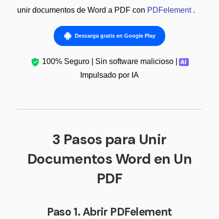
Censurar PDF
Nuevo
¿Por qué PDFelement?
unir documentos de Word a PDF con
PDFelement
.
PDF OCR
Reseñas
Descarga gratis en Google Play
Extraer datos de PDF
Historias de clientes
Proteger PDF
100% Seguro | Sin software malicioso |
Comparación de software
Impulsado por IA
Compartir PDF
Usar mejor PDFelement
Soluciones completas
¿Qué hay de nuevo?
Educación
Especificaciones técnicas
3 Pasos para Unir
Servicio de TI
Soporte de contacto
Documentos Word en Un
Legal
Guía del usuario
PDF
Sanidad
PDFelement para Windows
Finanzas
PDFelement para Mac
Paso 1. Abrir PDFelement