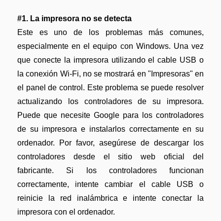
Gobierno
Videos tutoriales
#1. La impresora no se detecta
Publicación
PDFelement para iOS
Este es uno de los problemas más comunes,
Freelancer
especialmente en el equipo con Windows. Una vez
PDFelement para Android
que conecte la impresora utilizando el cable USB o
Centro de conocimiento
la conexión Wi-Fi, no se mostrará en "Impresoras" en
Explorar todas las características
el panel de control. Este problema se puede resolver
Explorar más
actualizando los controladores de su impresora.
Plantillas de PDF gratuitas
Puede que necesite Google para los controladores
Edita y personaliza plantillas gratuitas.
de su impresora e instalarlos correctamente en su
ordenador. Por favor, asegúrese de descargar los
Descuento educativo
controladores desde el sitio web oficial del
Adquiere PDFelement con descuento académico.
fabricante. Si los controladores funcionan
Centro de descargas
correctamente, intente cambiar el cable USB o
Descarga las herramientas de PDF.
reinicie la red inalámbrica e intente conectar la
impresora con el ordenador.
Actualización