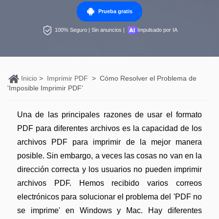
Personales
Prueba gratis
Edición de PDF
PDFelement Pro DC
Convertir PDF
Detectar contenido de IA
100% Seguro | Sin anuncios |
Impulsado por IA
Organización de PDF
PDF online
Nuevo
Editar PDF
Reescribir PDF con IA
Segurirdad de PDF
Convertir PDF a Word
Comprimir PDF
Explicar PDF con IA
Conversión de PDF
Comprimir PDF
Inicio
>
Imprimir PDF
>
Cómo Resolver el Problema de
Organizar PDF
Chat IA con documentos
'Imposible Imprimir PDF'
Softwares de PDF
Combinar PDF
Recortar PDF
Generar imágenes IA
Nuevo
Trucos de PDF
Convertir Word a PDF
Una de las principales razones de usar el formato
Profesionales
PDF para diferentes archivos es la capacidad de los
Trucos para Mac
Lector de IA
Formulario de PDF
archivos PDF para imprimir de la mejor manera
Todas las herramientas de IA
Trucos para Windows
posible. Sin embargo, a veces las cosas no van en la
Más herrmientas online
Firmar PDF
dirección correcta y los usuarios no pueden imprimir
Trucos para móviles
eSign PDF
archivos PDF. Hemos recibido varios correos
electrónicos para solucionar el problema del 'PDF no
PDF por lotes
Ver más
se imprime' en Windows y Mac. Hay diferentes