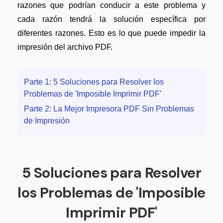
Censurar PDF
Nuevo
razones que podrían conducir a este problema y
¿Por qué PDFelement?
cada razón tendrá la solución específica por
PDF OCR
Reseñas
diferentes razones. Esto es lo que puede impedir la
Extraer datos de PDF
Historias de clientes
impresión del archivo PDF.
Proteger PDF
Comparación de software
Parte 1: 5 Soluciones para Resolver los
Compartir PDF
Usar mejor PDFelement
Problemas de 'Imposible Imprimir PDF'
Soluciones completas
Parte 2: La Mejor Impresora PDF Sin Problemas
¿Qué hay de nuevo?
de Impresión
Educación
Especificaciones técnicas
Servicio de TI
Soporte de contacto
Legal
5 Soluciones para Resolver
Guía del usuario
Sanidad
los Problemas de 'Imposible
PDFelement para Windows
Finanzas
Imprimir PDF'
PDFelement para Mac