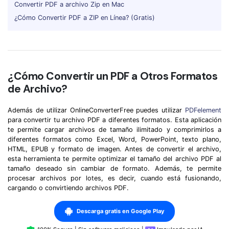
Censurar PDF
Reseñas
Nuevo
Convertir PDF a archivo Zip en Mac
¿Cómo Convertir PDF a ZIP en Línea? (Gratis)
Historias de clientes
PDF OCR
Comparación de software
Extraer datos de PDF
Proteger PDF
Usar mejor PDFelement
¿Cómo Convertir un PDF a Otros Formatos
Compartir PDF
de Archivo?
¿Qué hay de nuevo?
Especificaciones técnicas
Soluciones completas
Además de utilizar OnlineConverterFree puedes utilizar
PDFelement
para convertir tu archivo PDF a diferentes formatos. Esta aplicación
Soporte de contacto
Educación
te permite cargar archivos de tamaño ilimitado y comprimirlos a
diferentes formatos como Excel, Word, PowerPoint, texto plano,
Guía del usuario
HTML, EPUB y formato de imagen. Antes de convertir el archivo,
Servicio de TI
esta herramienta te permite optimizar el tamaño del archivo PDF al
PDFelement para Windows
tamaño deseado sin cambiar de formato. Además, te permite
Legal
procesar archivos por lotes, es decir, cuando está fusionando,
PDFelement para Mac
cargando o convirtiendo archivos PDF.
Sanidad
Videos tutoriales
Finanzas
Descarga gratis en Google Play
PDFelement para iOS