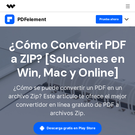
PDFelement
Productos destacados
Prueba ahora
Creatividad digital con AIGC
Productos
Empresas
Utilidades
¿Cómo Convertir PDF
Resumen
Escritorio
Características
Quiénes somos
a ZIP? [Soluciones en
Soluciones
PDFelement para Windows
Educativas
Sala de prensa
IA
Win, Mac y Online]
PDFelement para Mac
Leer PDF
Tienda
Recursos
Chat con PDF
Aplicación móvil
¿Cómo se puede convertir un PDF en un
Anotar PDF
Resumidor de PDF con IA
Soporte
archivo Zip? Este artículo te ofrece el mejor
Blog
Negocios
PDFelement para iPhone/iPad
Crear PDF
convertidor en línea gratuito de PDF a
Traductor de PDF con IA
IA de PDF
PDFelement para Android
Unir PDF
archivos Zip.
1-10 usuarios
Prueba gratis
Comprar ahora
Corrector gramatical de IA
Anotación de PDF
Imprimir PDF
Nube
Iniciar sesión
Descarga gratis en Play Store
10+ usuarios
Leer PDF
Chat IA con imagen