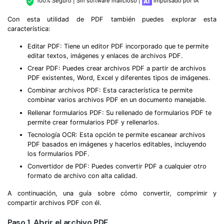
100% Seguro | Sin software malicioso |
Impulsado por IA
Gobierno
PDFelement para Android
Con esta utilidad de PDF también puedes explorar esta
Publicación
característica:
Centro de conocimiento
Freelancer
Editar PDF: Tiene un editor PDF incorporado que te permite
Explorar más
editar textos, imágenes y enlaces de archivos PDF.
Crear PDF: Puedes crear archivos PDF a partir de archivos
Plantillas de PDF gratuitas
Explorar todas las características
PDF existentes, Word, Excel y diferentes tipos de imágenes.
Edita y personaliza plantillas gratuitas.
Combinar archivos PDF: Esta característica te permite
combinar varios archivos PDF en un documento manejable.
Descuento educativo
Rellenar formularios PDF: Su rellenado de formularios PDF te
Adquiere PDFelement con descuento académico.
permite crear formularios PDF y rellenarlos.
Tecnología OCR: Esta opción te permite escanear archivos
Centro de descargas
PDF basados en imágenes y hacerlos editables, incluyendo
Descarga las herramientas de PDF.
los formularios PDF.
Convertidor de PDF: Puedes convertir PDF a cualquier otro
Actualización
formato de archivo con alta calidad.
Actualizar a PDFelement V12.
A continuación, una guía sobre cómo convertir, comprimir y
compartir archivos PDF con él.
Paso 1. Abrir el archivo PDF