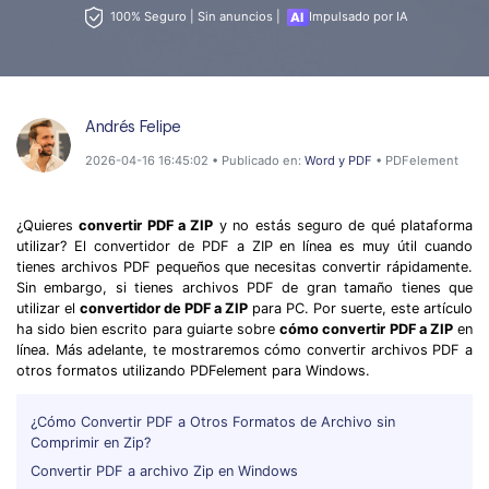
Wondershare PDFelement Cloud
Personales
100% Seguro | Sin anuncios |
Impulsado por IA
Edición de PDF
Detectar contenido de IA
PDFelement Pro DC
Convertir PDF
Organización de PDF
Reescribir PDF con IA
Editar PDF
PDF online
Segurirdad de PDF
Nuevo
Andrés Felipe
Explicar PDF con IA
Conversión de PDF
Comprimir PDF
Convertir PDF a Word
2026-04-16 16:45:02 • Publicado en:
Word y PDF
• PDFelement
Chat IA con documentos
Softwares de PDF
Organizar PDF
Comprimir PDF
Generar imágenes IA
Nuevo
Trucos de PDF
¿Quieres
convertir PDF a ZIP
y no estás seguro de qué plataforma
Recortar PDF
Combinar PDF
utilizar? El convertidor de PDF a ZIP en línea es muy útil cuando
Trucos para Mac
tienes archivos PDF pequeños que necesitas convertir rápidamente.
Convertir Word a PDF
Profesionales
Sin embargo, si tienes archivos PDF de gran tamaño tienes que
Trucos para Windows
Todas las herramientas de IA
utilizar el
convertidor de PDF a ZIP
para PC. Por suerte, este artículo
Lector de IA
Formulario de PDF
ha sido bien escrito para guiarte sobre
cómo convertir PDF a ZIP
en
Trucos para móviles
línea. Más adelante, te mostraremos cómo convertir archivos PDF a
Más herrmientas online
Firmar PDF
otros formatos utilizando PDFelement para Windows.
Ver más
eSign PDF
¿Cómo Convertir PDF a Otros Formatos de Archivo sin
Comprimir en Zip?
PDF por lotes
¿Por qué PDFelement?
Convertir PDF a archivo Zip en Windows