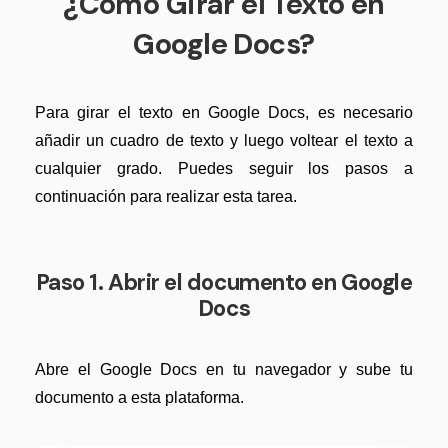
¿Cómo Girar el Texto en
Censurar PDF
Nuevo
¿Por qué PDFelement?
Google Docs?
PDF OCR
Reseñas
Extraer datos de PDF
Historias de clientes
Para girar el texto en Google Docs, es necesario
Proteger PDF
Comparación de software
añadir un cuadro de texto y luego voltear el texto a
Compartir PDF
cualquier grado. Puedes seguir los pasos a
Usar mejor PDFelement
continuación para realizar esta tarea.
Soluciones completas
¿Qué hay de nuevo?
Educación
Especificaciones técnicas
Paso 1. Abrir el documento en Google
Servicio de TI
Soporte de contacto
Docs
Legal
Guía del usuario
Sanidad
Abre el Google Docs en tu navegador y sube tu
PDFelement para Windows
documento a esta plataforma.
Finanzas
PDFelement para Mac