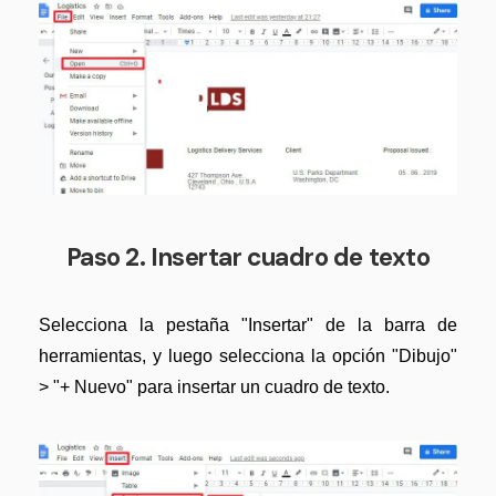
Gobierno
Videos tutoriales
Publicación
PDFelement para iOS
Freelancer
PDFelement para Android
Centro de conocimiento
Explorar todas las características
Explorar más
Plantillas de PDF gratuitas
Paso 2. Insertar cuadro de texto
Edita y personaliza plantillas gratuitas.
Descuento educativo
Selecciona la pestaña "Insertar" de la barra de
herramientas, y luego selecciona la opción "Dibujo"
Adquiere PDFelement con descuento académico.
> "+ Nuevo" para insertar un cuadro de texto.
Centro de descargas
Descarga las herramientas de PDF.
Actualización