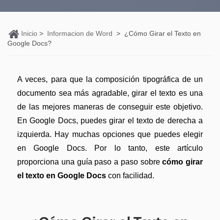
Personales
Edición de PDF
PDFelement Pro DC
Convertir PDF
Detectar contenido de IA
Organización de PDF
Inicio
>
Informacion de Word
>
¿Cómo Girar el Texto en
PDF online
Nuevo
Editar PDF
Reescribir PDF con IA
Google Docs?
Segurirdad de PDF
Convertir PDF a Word
Comprimir PDF
Explicar PDF con IA
Conversión de PDF
Comprimir PDF
A veces, para que la composición tipográfica de un
Organizar PDF
Chat IA con documentos
Softwares de PDF
documento sea más agradable, girar el texto es una
Combinar PDF
Recortar PDF
Generar imágenes IA
Nuevo
de las mejores maneras de conseguir este objetivo.
Trucos de PDF
Convertir Word a PDF
En Google Docs, puedes girar el texto de derecha a
Profesionales
Trucos para Mac
izquierda. Hay muchas opciones que puedes elegir
Lector de IA
Formulario de PDF
Todas las herramientas de IA
en Google Docs. Por lo tanto, este artículo
Trucos para Windows
Más herrmientas online
Firmar PDF
proporciona una guía paso a paso sobre
cómo girar
Trucos para móviles
el texto en Google Docs
con facilidad.
eSign PDF
PDF por lotes
Ver más