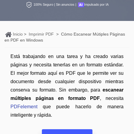
Personales
100% Seguro | Sin anuncios |
Impulsado por IA
Edición de PDF
PDFelement Pro DC
Convertir PDF
Detectar contenido de IA
Organización de PDF
PDF online
Nuevo
Editar PDF
Reescribir PDF con IA
Segurirdad de PDF
Convertir PDF a Word
Inicio
>
Imprimir PDF
>
Cómo Escanear Mútiples Páginas
Comprimir PDF
Explicar PDF con IA
en PDF en Windows
Conversión de PDF
Comprimir PDF
Organizar PDF
Chat IA con documentos
Está trabajando en una tarea y ha creado varias
Softwares de PDF
Combinar PDF
Recortar PDF
Generar imágenes IA
Nuevo
páginas y necesita tenerlas en un formato estándar.
Trucos de PDF
Convertir Word a PDF
El mejor formato aquí es PDF que le permite ver su
Profesionales
Trucos para Mac
documento desde cualquier dispositivo mientras
Lector de IA
Formulario de PDF
Todas las herramientas de IA
conserva su formato. Sin embargo, para
escanear
Trucos para Windows
Más herrmientas online
Firmar PDF
múltiples páginas en formato PDF
, necesita
Trucos para móviles
PDFelement
que puede hacerlo de manera
eSign PDF
inteligente y rápida.
PDF por lotes
Ver más