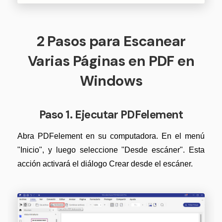
Gobierno
Videos tutoriales
Publicación
PDFelement para iOS
2 Pasos para Escanear
Freelancer
PDFelement para Android
Varias Páginas en PDF en
Centro de conocimiento
Windows
Explorar todas las características
Explorar más
Plantillas de PDF gratuitas
Paso 1. Ejecutar PDFelement
Edita y personaliza plantillas gratuitas.
Abra PDFelement en su computadora. En el menú
Descuento educativo
"Inicio", y luego seleccione "Desde escáner". Esta
Adquiere PDFelement con descuento académico.
acción activará el diálogo Crear desde el escáner.
Centro de descargas
Descarga las herramientas de PDF.
Actualización