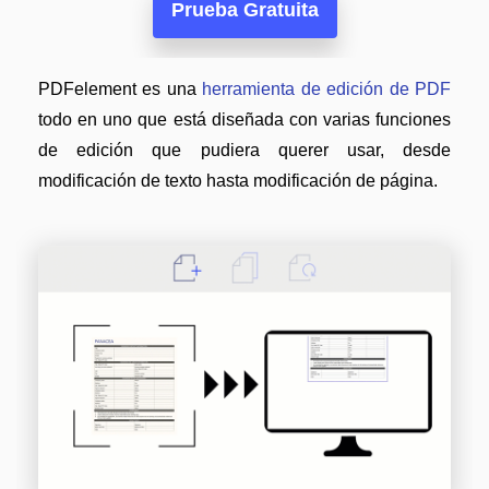
Censurar PDF
Nuevo
Prueba Gratuita
¿Por qué PDFelement?
PDF OCR
Reseñas
PDFelement es una
herramienta de edición de PDF
Extraer datos de PDF
Historias de clientes
todo en uno que está diseñada con varias funciones
Proteger PDF
Comparación de software
de edición que pudiera querer usar, desde
Compartir PDF
modificación de texto hasta modificación de página.
Usar mejor PDFelement
Soluciones completas
¿Qué hay de nuevo?
Educación
Especificaciones técnicas
Servicio de TI
Soporte de contacto
Legal
Guía del usuario
Sanidad
PDFelement para Windows
Finanzas
PDFelement para Mac