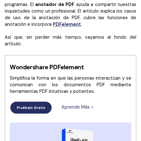
Censurar PDF
Reseñas
Nuevo
programas. El
anotador de PDF
ayuda a compartir nuestras
inquietudes como un profesional. El artículo explica los casos
Historias de clientes
PDF OCR
de uso de la anotación de PDF, cubre las funciones de
anotación e incorpora
PDFelement
.
Comparación de software
Extraer datos de PDF
Así que, sin perder más tiempo, vayamos al fondo del
Proteger PDF
Usar mejor PDFelement
artículo.
Compartir PDF
¿Qué hay de nuevo?
Especificaciones técnicas
Wondershare PDFelement
Soluciones completas
Soporte de contacto
Simplifica la forma en que las personas interactúan y se
Educación
comunican con los documentos PDF mediante
Guía del usuario
herramientas PDF intuitivas y potentes.
Servicio de TI
PDFelement para Windows
Legal
Aprende Más >
Pruébalo Gratis
PDFelement para Mac
Sanidad
Videos tutoriales
Finanzas
PDFelement para iOS