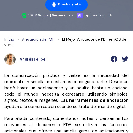
Wondershare PDFelement Cloud
Personales
Edición de PDF
Prueba gratis
Detectar contenido de IA
PDFelement Pro DC
Convertir PDF
Organización de PDF
100% Seguro | Sin anuncios |
Impulsado por IA
Reescribir PDF con IA
Editar PDF
PDF online
Segurirdad de PDF
Nuevo
Explicar PDF con IA
Conversión de PDF
Comprimir PDF
Convertir PDF a Word
Inicio
>
Anotación de PDF
>
El Mejor Anotador de PDF en iOS de
2026
Chat IA con documentos
Softwares de PDF
Organizar PDF
Comprimir PDF
Generar imágenes IA
Nuevo
Trucos de PDF
Andrés Felipe
Recortar PDF
Combinar PDF
Trucos para Mac
Convertir Word a PDF
Profesionales
La comunicación práctica y viable es la necesidad del
Trucos para Windows
momento, y sin ella, no estamos en ninguna parte. Desde un
Todas las herramientas de IA
Lector de IA
Formulario de PDF
bebé hasta un adolescente y un adulto hasta un anciano,
Trucos para móviles
todo el mundo necesita expresarse utilizando símbolos,
Firmar PDF
Más herrmientas online
signos, textos e imágenes.
Las herramientas de anotación
ayudan a la comunicación cuando se trata del mundo digital.
Ver más
eSign PDF
Para añadir contenido, comentarios, notas y pensamientos
PDF por lotes
¿Por qué PDFelement?
relevantes al documento PDF, se utilizan las funciones
adicionales que ofrece una amplia gama de aplicaciones y