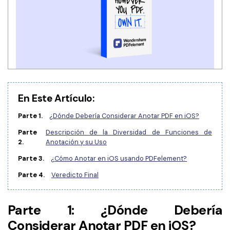
Gobierno
PDFelement para Android
Publicación
Centro de conocimiento
Freelancer
Explorar más
Plantillas de PDF gratuitas
Explorar todas las características
Edita y personaliza plantillas gratuitas.
En Este Artículo:
Descuento educativo
Parte 1.
¿Dónde Debería Considerar Anotar PDF en iOS?
Adquiere PDFelement con descuento académico.
Parte
Descripción de la Diversidad de Funciones de
Centro de descargas
2.
Anotación y su Uso
Descarga las herramientas de PDF.
Parte 3.
¿Cómo Anotar en iOS usando PDFelement?
Actualización
Parte 4.
Veredicto Final
Actualizar a PDFelement V12.
Parte 1: ¿Dónde Debería
Considerar Anotar PDF en iOS?