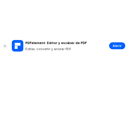
PDFelement: Editor y escáner de PDF
Abrir
Editar, convertir y anotar PDF.
Productos
Wondershare
Explorar IA
Centro de soporte