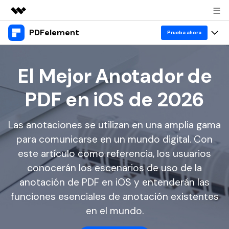
PDFelement
Productos destacados
Prueba ahora
Creatividad digital con AIGC
Productos
Empresas
Utilidades
El Mejor Anotador de
Resumen
Escritorio
Características
Quiénes somos
PDF en iOS de 2026
Soluciones
PDFelement para Windows
Educativas
IA
Sala de prensa
PDFelement para Mac
Las anotaciones se utilizan en una amplia gama
Leer PDF
Recursos
Tienda
Chat con PDF
para comunicarse en un mundo digital. Con
Aplicación móvil
Anotar PDF
este artículo como referencia, los usuarios
Resumidor de PDF con IA
Blog
Negocios
Soporte
PDFelement para iPhone/iPad
conocerán los escenarios de uso de la
Crear PDF
Traductor de PDF con IA
IA de PDF
anotación de PDF en iOS y entenderán las
PDFelement para Android
Unir PDF
1-10 usuarios
Prueba gratis
Comprar ahora
funciones esenciales de anotación existentes
Anotación de PDF
Corrector gramatical de IA
Imprimir PDF
en el mundo.
Nube
Iniciar sesión
10+ usuarios
Leer PDF
Chat IA con imagen