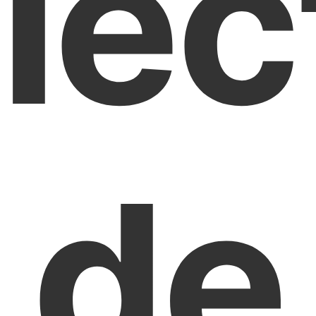
lec
de