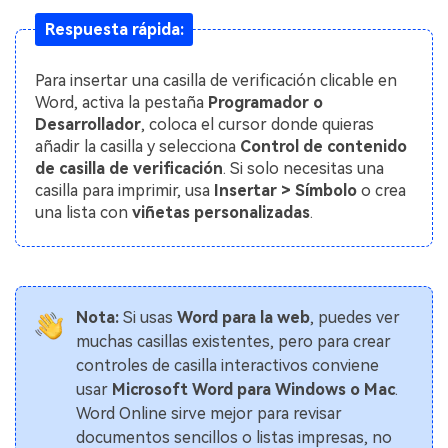
Gobierno
PDFelement para Android
Respuesta rápida:
Publicación
Centro de conocimiento
Para insertar una casilla de verificación clicable en
Freelancer
Word, activa la pestaña
Programador o
Explorar más
Desarrollador
, coloca el cursor donde quieras
Plantillas de PDF gratuitas
añadir la casilla y selecciona
Control de contenido
Explorar todas las características
de casilla de verificación
. Si solo necesitas una
Edita y personaliza plantillas gratuitas.
casilla para imprimir, usa
Insertar > Símbolo
o crea
Descuento educativo
una lista con
viñetas personalizadas
.
Adquiere PDFelement con descuento académico.
Centro de descargas
Descarga las herramientas de PDF.
Nota:
Si usas
Word para la web
, puedes ver
Actualización
muchas casillas existentes, pero para crear
controles de casilla interactivos conviene
Actualizar a PDFelement V12.
usar
Microsoft Word para Windows o Mac
.
Word Online sirve mejor para revisar
documentos sencillos o listas impresas, no