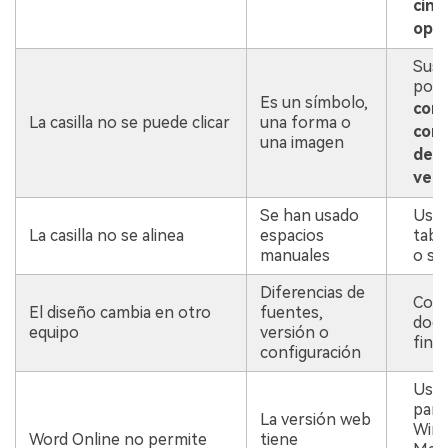
cint
opci
Sust
por 
Es un símbolo,
cont
La casilla no se puede clicar
una forma o
con
una imagen
de c
veri
Se han usado
Usa 
La casilla no se alinea
espacios
tabu
manuales
o sa
Diferencias de
Conv
El diseño cambia en otro
fuentes,
doc
equipo
versión o
final
configuración
Usa
para
La versión web
Win
Word Online no permite
tiene