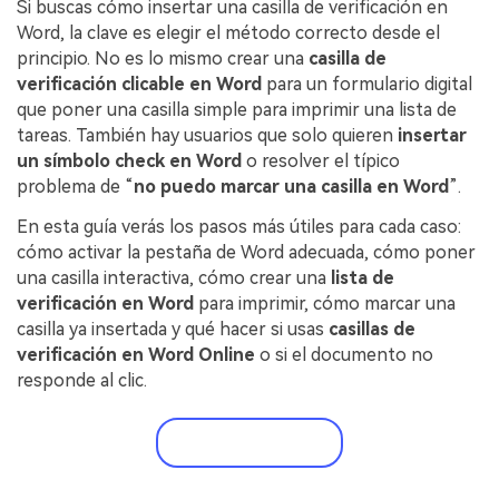
Si buscas cómo insertar una casilla de verificación en
Censurar PDF
Reseñas
Nuevo
Word, la clave es elegir el método correcto desde el
Historias de clientes
PDF OCR
principio. No es lo mismo crear una
casilla de
verificación clicable en Word
para un formulario digital
Comparación de software
Extraer datos de PDF
que poner una casilla simple para imprimir una lista de
tareas. También hay usuarios que solo quieren
insertar
Proteger PDF
Usar mejor PDFelement
un símbolo check en Word
o resolver el típico
Compartir PDF
problema de “
no puedo marcar una casilla en Word
”.
¿Qué hay de nuevo?
En esta guía verás los pasos más útiles para cada caso:
Especificaciones técnicas
Soluciones completas
cómo activar la pestaña de Word adecuada, cómo poner
Soporte de contacto
una casilla interactiva, cómo crear una
lista de
Educación
verificación en Word
para imprimir, cómo marcar una
Guía del usuario
Servicio de TI
casilla ya insertada y qué hacer si usas
casillas de
verificación en Word Online
o si el documento no
PDFelement para Windows
Legal
responde al clic.
PDFelement para Mac
Sanidad
Prueba gratis
Videos tutoriales
Finanzas
PDFelement para iOS