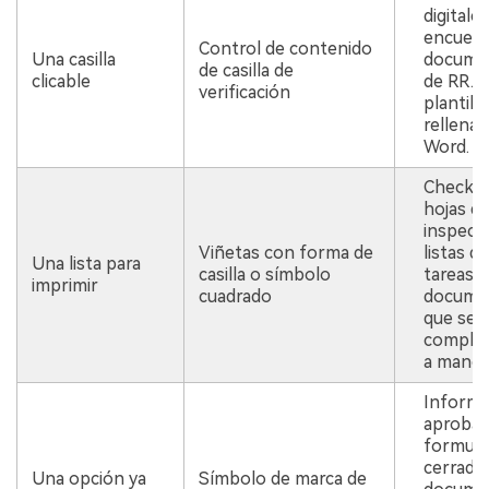
digitales
encuest
Control de contenido
Una casilla
docume
de casilla de
clicable
de RR. 
verificación
plantilla
rellenab
Word.
Checklis
hojas d
inspecci
Viñetas con forma de
listas de
Una lista para
casilla o símbolo
tareas o
imprimir
cuadrado
docume
que se
complet
a mano.
Informe
aprobac
formula
cerrado
Una opción ya
Símbolo de marca de