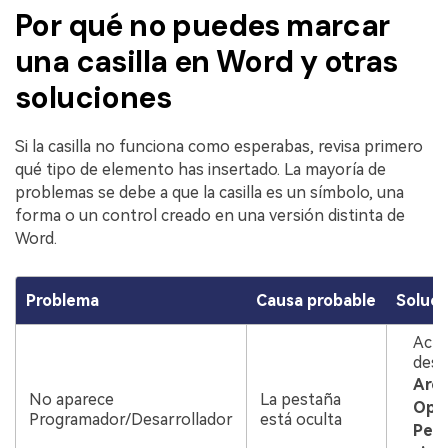
Por qué no puedes marcar
una casilla en Word y otras
soluciones
Si la casilla no funciona como esperabas, revisa primero
qué tipo de elemento has insertado. La mayoría de
problemas se debe a que la casilla es un símbolo, una
forma o un control creado en una versión distinta de
Word.
Problema
Causa probable
Soluci
Actí
desd
Arch
No aparece
La pestaña
Opci
Programador/Desarrollador
está oculta
Pers