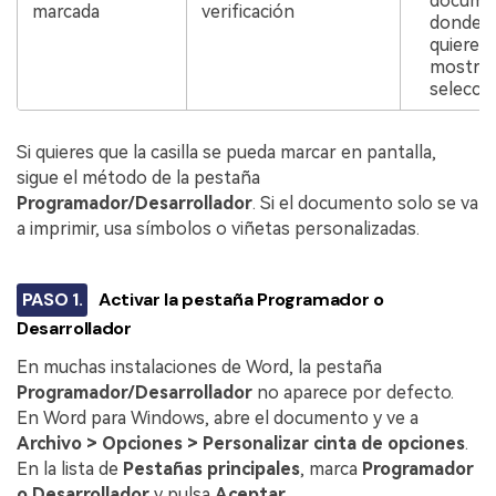
docume
marcada
verificación
donde s
quieres
mostrar
selecció
Si quieres que la casilla se pueda marcar en pantalla,
sigue el método de la pestaña
Programador/Desarrollador
. Si el documento solo se va
a imprimir, usa símbolos o viñetas personalizadas.
PASO 1.
Activar la pestaña Programador o
Desarrollador
En muchas instalaciones de Word, la pestaña
Programador/Desarrollador
no aparece por defecto.
En Word para Windows, abre el documento y ve a
Archivo > Opciones > Personalizar cinta de opciones
.
En la lista de
Pestañas principales
, marca
Programador
o Desarrollador
y pulsa
Aceptar
.