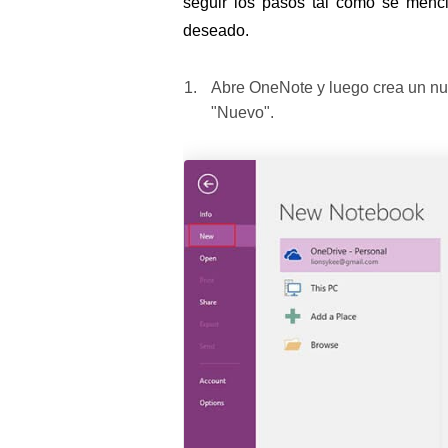
seguir los pasos tal como se menc
deseado.
Abre OneNote y luego crea un nu
"Nuevo".