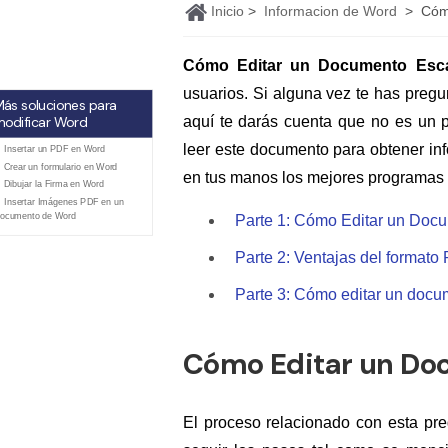
Ver más
Inicio
>
Informacion de Word
>
Cóm
Cómo Editar un Documento Esc
usuarios. Si alguna vez te has pre
ás soluciones para
aquí te darás cuenta que no es un
odificar Word
leer este documento para obtener in
. Insertar un PDF en Word
. Crear un formulario en Word
en tus manos los mejores programas 
. Dibujar la Firma en Word
. Insertar Imágenes PDF en un
ocumento de Word
Parte 1: Cómo Editar un Do
Parte 2: Ventajas del formato
Parte 3: Cómo editar un doc
Cómo Editar un Do
El proceso relacionado con esta pre