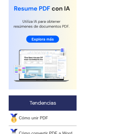
Actualizar a PDFelement V12.
Tendencias
Cómo unir PDF
Cómo convertir PDF a Word