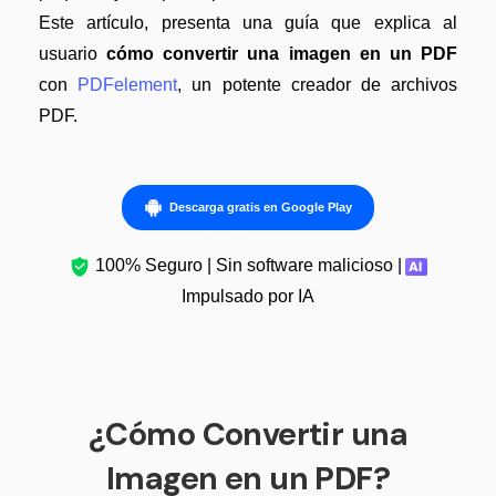
Censurar PDF
Nuevo
¿Por qué PDFelement?
Este artículo, presenta una guía que explica al
PDF OCR
usuario
cómo convertir una imagen en un PDF
Reseñas
con
PDFelement
, un potente creador de archivos
Extraer datos de PDF
Historias de clientes
PDF.
Proteger PDF
Comparación de software
Compartir PDF
Usar mejor PDFelement
Descarga gratis en Google Play
Soluciones completas
¿Qué hay de nuevo?
100% Seguro | Sin software malicioso |
Educación
Especificaciones técnicas
Impulsado por IA
Servicio de TI
Soporte de contacto
Legal
Guía del usuario
Sanidad
¿Cómo Convertir una
PDFelement para Windows
Finanzas
Imagen en un PDF?
PDFelement para Mac