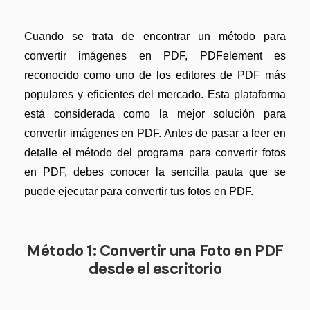
Gobierno
Videos tutoriales
Publicación
Cuando se trata de encontrar un método para
PDFelement para iOS
convertir imágenes en PDF, PDFelement es
Freelancer
PDFelement para Android
reconocido como uno de los editores de PDF más
populares y eficientes del mercado. Esta plataforma
Centro de conocimiento
Explorar todas las características
está considerada como la mejor solución para
Explorar más
convertir imágenes en PDF. Antes de pasar a leer en
detalle el método del programa para convertir fotos
Plantillas de PDF gratuitas
en PDF, debes conocer la sencilla pauta que se
Edita y personaliza plantillas gratuitas.
puede ejecutar para convertir tus fotos en PDF.
Descuento educativo
Adquiere PDFelement con descuento académico.
Método 1: Convertir una Foto en PDF
Centro de descargas
desde el escritorio
Descarga las herramientas de PDF.
Actualización