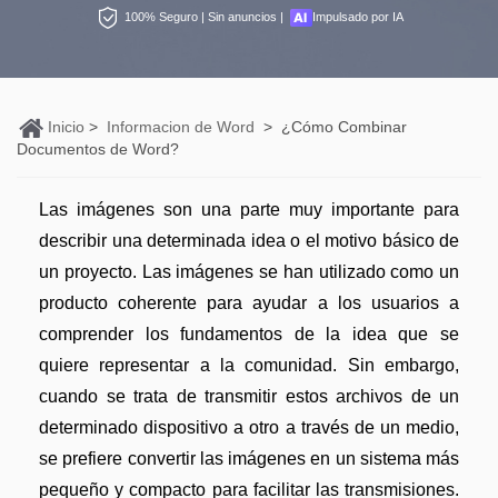
Personales
100% Seguro | Sin anuncios |
Impulsado por IA
Edición de PDF
PDFelement Pro DC
Convertir PDF
Detectar contenido de IA
Organización de PDF
PDF online
Nuevo
Editar PDF
Reescribir PDF con IA
Segurirdad de PDF
Convertir PDF a Word
Inicio
>
Informacion de Word
>
¿Cómo Combinar
Comprimir PDF
Explicar PDF con IA
Documentos de Word?
Conversión de PDF
Comprimir PDF
Organizar PDF
Chat IA con documentos
Las imágenes son una parte muy importante para
Softwares de PDF
Combinar PDF
Recortar PDF
Generar imágenes IA
Nuevo
describir una determinada idea o el motivo básico de
Trucos de PDF
Convertir Word a PDF
un proyecto. Las imágenes se han utilizado como un
Profesionales
Trucos para Mac
producto coherente para ayudar a los usuarios a
Lector de IA
Formulario de PDF
Todas las herramientas de IA
comprender los fundamentos de la idea que se
Trucos para Windows
Más herrmientas online
Firmar PDF
quiere representar a la comunidad. Sin embargo,
Trucos para móviles
cuando se trata de transmitir estos archivos de un
eSign PDF
determinado dispositivo a otro a través de un medio,
PDF por lotes
Ver más
se prefiere convertir las imágenes en un sistema más
pequeño y compacto para facilitar las transmisiones.