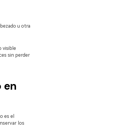
abezado u otra
 visible
ces sin perder
o en
o es el
nservar los