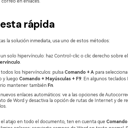
 correo en enlaces.
esta rápida
tas la solución inmediata, usa uno de estos métodos:
 un solo hipervínculo: haz Control-clic o clic derecho sobre el
ervínculo
.
 todos los hipervínculos: pulsa
Comando + A
para seleccionar
 y luego
Comando + Mayúsculas + F9
. En algunos teclados
ario mantener también
Fn
.
r nuevos enlaces automáticos: ve a las opciones de Autocorre
o de Word y desactiva la opción de rutas de Internet y de r
los.
 el atajo en todo el documento, ten en cuenta que
Comando 