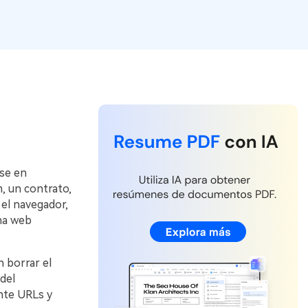
Actualizar a PDFelement V12.
se en
, un contrato,
 el navegador,
ina web
 borrar el
del
nte URLs y