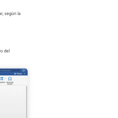
r, según la
ro del