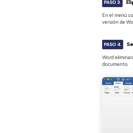
El
PASO 3.
En el menú co
versión de Wo
Se
PASO 4.
Word eliminará
documento.