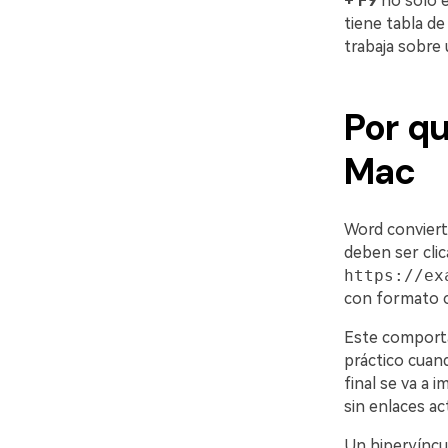
+ F9
no solo e
tiene tabla de
trabaja sobre 
Por q
Mac
Word conviert
deben ser clic
https://ex
con formato c
Este comporta
práctico cuan
final se va a 
sin enlaces ac
Un hipervíncu