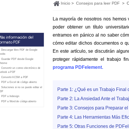
Ver más
Inicio
>
Consejos para leer PDF
>
C
La mayoría de nosotros nos hemos vi
poder obtener un título universita
entramos en pánico al no saber cómo
ás información del
ormato PDF
cómo editar dichos documentos o que 
. Descargar libro PDF de Google
En este artículo, se discutirán algun
ooks
proteger rápidamente el trabajo fi
. Guardar PDF desde Google
hrome
programa PDFelement.
. Convertir un correo electrónico de
utlook a PDF
. Convertir ACSM a PDF
. PDF a Excel de código abierto
. Soluciones si no se puede editar el
Parte 1: ¿Qué es un Trabajo Final
DF
. PDF a Indesign
Parte 2: La Ansiedad Ante el Traba
. PDF a Word de código abierto
Parte 3: Consejos para Preparar el
Parte 4: Las Herramientas Más Efic
Parte 5: Otras Funciones de PDFe