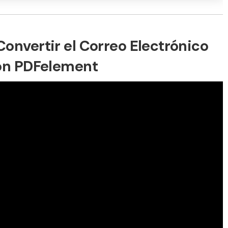
onvertir el Correo Electrónico
con PDFelement