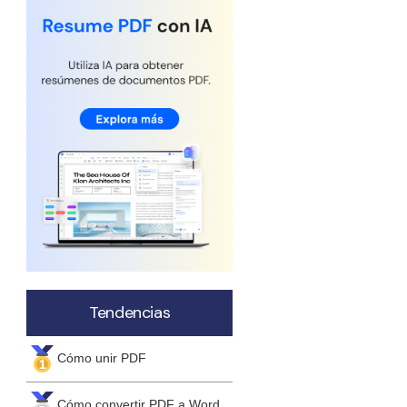
Actualizar a PDFelement V12.
Tendencias
Cómo unir PDF
Cómo convertir PDF a Word