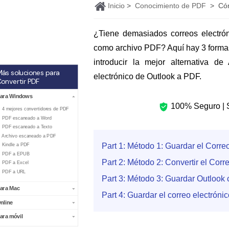
Ver más
Inicio
>
Conocimiento de PDF
>
Cóm
¿Tiene demasiados correos electró
como archivo PDF? Aquí hay 3 form
introducir la mejor alternativa de
ás soluciones para
electrónico de Outlook a PDF.
onvertir PDF
ara Windows
100% Seguro | S
. 4 mejores convertidores de PDF
. PDF escaneado a Word
. PDF escaneado a Texto
. Archivo escaneado a PDF
Part 1: Método 1: Guardar el Corr
. Kindle a PDF
. PDF a EPUB
Part 2: Método 2: Convertir el Cor
. PDF a Excel
. PDF a URL
Part 3: Método 3: Guardar Outloo
ara Mac
Part 4: Guardar el correo electrón
nline
ara móvil