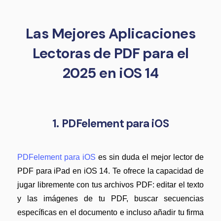
Censurar PDF
Nuevo
¿Por qué PDFelement?
PDF OCR
Reseñas
Las Mejores Aplicaciones
Extraer datos de PDF
Historias de clientes
Lectoras de PDF para el
Proteger PDF
Comparación de software
2025 en iOS 14
Compartir PDF
Usar mejor PDFelement
Soluciones completas
¿Qué hay de nuevo?
1. PDFelement para iOS
Educación
Especificaciones técnicas
Servicio de TI
Soporte de contacto
PDFelement para iOS
es sin duda el mejor lector de
Legal
PDF para iPad en iOS 14. Te ofrece la capacidad de
Guía del usuario
Sanidad
jugar libremente con tus archivos PDF: editar el texto
PDFelement para Windows
y las imágenes de tu PDF, buscar secuencias
Finanzas
PDFelement para Mac
específicas en el documento e incluso añadir tu firma