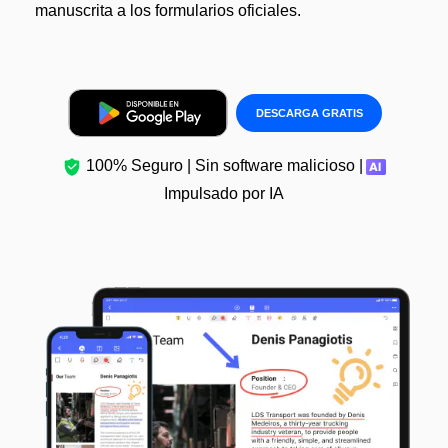
Gobierno
manuscrita a los formularios oficiales.
Videos tutoriales
Publicación
PDFelement para iOS
Freelancer
PDFelement para Android
DESCARGA GRATIS
Centro de conocimiento
Explorar todas las características
100% Seguro | Sin software malicioso |
Explorar más
Impulsado por IA
Plantillas de PDF gratuitas
Edita y personaliza plantillas gratuitas.
Descuento educativo
Adquiere PDFelement con descuento académico.
Centro de descargas
Descarga las herramientas de PDF.
Actualización