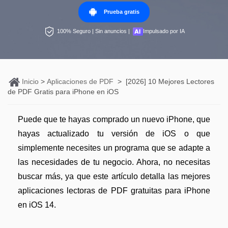
Personales
Prueba gratis
Edición de PDF
PDFelement Pro DC
Convertir PDF
Detectar contenido de IA
100% Seguro | Sin anuncios |
Impulsado por IA
Organización de PDF
PDF online
Nuevo
Editar PDF
Reescribir PDF con IA
Segurirdad de PDF
Convertir PDF a Word
Comprimir PDF
Explicar PDF con IA
Conversión de PDF
Comprimir PDF
Inicio
>
Aplicaciones de PDF
>
[2026] 10 Mejores Lectores
Organizar PDF
Chat IA con documentos
de PDF Gratis para iPhone en iOS
Softwares de PDF
Combinar PDF
Recortar PDF
Generar imágenes IA
Nuevo
Trucos de PDF
Convertir Word a PDF
Puede que te hayas comprado un nuevo iPhone, que
Profesionales
hayas actualizado tu versión de iOS o que
Trucos para Mac
Lector de IA
Formulario de PDF
simplemente necesites un programa que se adapte a
Todas las herramientas de IA
Trucos para Windows
las necesidades de tu negocio. Ahora, no necesitas
Más herrmientas online
Firmar PDF
buscar más, ya que este artículo detalla las mejores
Trucos para móviles
eSign PDF
aplicaciones lectoras de PDF gratuitas para iPhone
en iOS 14.
PDF por lotes
Ver más