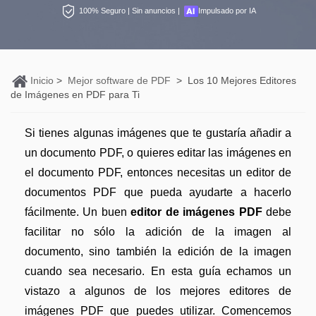
Personales
100% Seguro | Sin anuncios |
Impulsado por IA
Edición de PDF
PDFelement Pro DC
Convertir PDF
Detectar contenido de IA
Organización de PDF
PDF online
Nuevo
Editar PDF
Reescribir PDF con IA
Segurirdad de PDF
Convertir PDF a Word
Inicio
>
Mejor software de PDF
>
Los 10 Mejores Editores
Comprimir PDF
Explicar PDF con IA
de Imágenes en PDF para Ti
Conversión de PDF
Comprimir PDF
Organizar PDF
Chat IA con documentos
Si tienes algunas imágenes que te gustaría añadir a
Softwares de PDF
Combinar PDF
Recortar PDF
Generar imágenes IA
Nuevo
un documento PDF, o quieres editar las imágenes en
Trucos de PDF
Convertir Word a PDF
el documento PDF, entonces necesitas un editor de
Profesionales
Trucos para Mac
documentos PDF que pueda ayudarte a hacerlo
Lector de IA
Formulario de PDF
Todas las herramientas de IA
fácilmente. Un buen
editor de imágenes PDF
debe
Trucos para Windows
Más herrmientas online
Firmar PDF
facilitar no sólo la adición de la imagen al
Trucos para móviles
documento, sino también la edición de la imagen
eSign PDF
cuando sea necesario. En esta guía echamos un
PDF por lotes
Ver más
vistazo a algunos de los mejores editores de
imágenes PDF que puedes utilizar. Comencemos