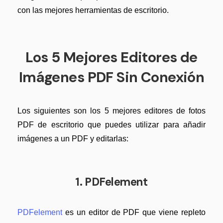
Censurar PDF
Nuevo
¿Por qué PDFelement?
con las mejores herramientas de escritorio.
PDF OCR
Reseñas
Extraer datos de PDF
Historias de clientes
Los 5 Mejores Editores de
Proteger PDF
Comparación de software
Imágenes PDF Sin Conexión
Compartir PDF
Usar mejor PDFelement
Soluciones completas
¿Qué hay de nuevo?
Los siguientes son los 5 mejores editores de fotos
Educación
PDF de escritorio que puedes utilizar para añadir
Especificaciones técnicas
imágenes a un PDF y editarlas:
Servicio de TI
Soporte de contacto
Legal
Guía del usuario
1. PDFelement
Sanidad
PDFelement para Windows
Finanzas
PDFelement
es un editor de PDF que viene repleto
PDFelement para Mac