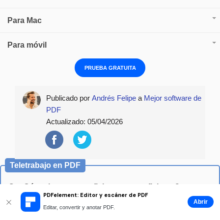
Para Mac
Para móvil
PRUEBA GRATUITA
Publicado por
Andrés Felipe
a
Mejor software de
PDF
Actualizado:
05/04/2026
Teletrabajo en PDF
Q: ¿Cómo lograr una oficina remota eficiente?
PDFelement: Editor y escáner de PDF
A: Utilice
PDFelement
para ayudarlo a editar, anotar,
Abrir
Editar, convertir y anotar PDF.
firmar y convertir documentos PDF rápidamente.