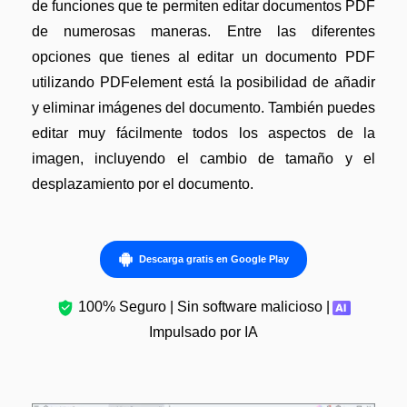
Gobierno
de funciones que te permiten editar documentos PDF
Videos tutoriales
de numerosas maneras. Entre las diferentes
Publicación
PDFelement para iOS
opciones que tienes al editar un documento PDF
Freelancer
utilizando PDFelement está la posibilidad de añadir
PDFelement para Android
y eliminar imágenes del documento. También puedes
Centro de conocimiento
editar muy fácilmente todos los aspectos de la
Explorar todas las características
imagen, incluyendo el cambio de tamaño y el
Explorar más
desplazamiento por el documento.
Plantillas de PDF gratuitas
Edita y personaliza plantillas gratuitas.
Descarga gratis en Google Play
Descuento educativo
Adquiere PDFelement con descuento académico.
100% Seguro | Sin software malicioso |
Centro de descargas
Impulsado por IA
Descarga las herramientas de PDF.
Actualización