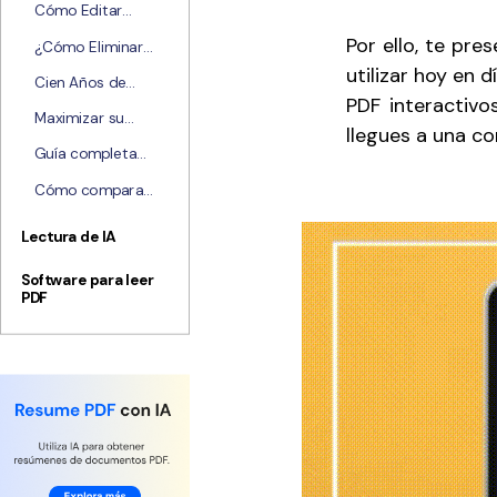
Windows 11 10 7
Cómo Editar
PDF Reader en
Rápidamente Tu
Por ello, te pr
Windows 11/10?
¿Cómo Eliminar
Trabajo Final de
Páginas PDF en
utilizar hoy en 
Grado 2026
Cien Años de
Foxit Reader?
PDF interactivo
Soledad – Una
Maximizar su
Novela
llegues a una co
eficiencia : Cómo
Hispanoamérica
Guía completa
Crear
Que No Te
de leer y ver PDF
Marcadores En
Cómo comparar
Puedes Perder
en Windows,
PDF
dos archivos PDF:
Mac, iOS, Android
Automáticamente
guía 2026 y
Lectura de IA
[2026]
mejores
herramientas
Software para leer
PDF