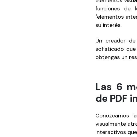
elementos visual
funciones de 
"elementos inte
su interés.
Un creador de 
sofisticado qu
obtengas un res
Las 6 me
de PDF i
Conozcamos las
visualmente atra
interactivos que