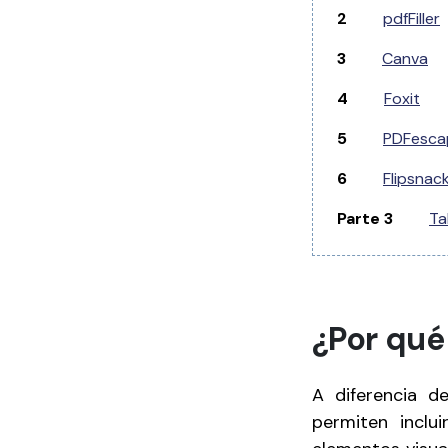
2
pdfFiller
3
Canva
4
Foxit
5
PDFesca
6
Flipsnac
Parte 3
Ta
¿Por qué
A diferencia d
permiten inclu