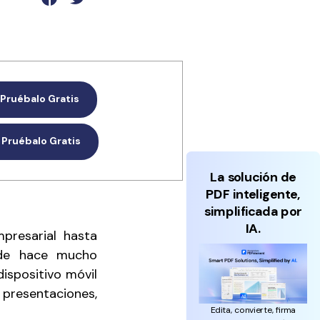
Actualizar a PDFelement V12.
Pruébalo Gratis
Pruébalo Gratis
La solución de
PDF inteligente,
simplificada por
IA.
presarial hasta
esde hace mucho
dispositivo móvil
presentaciones,
Edita, convierte, firma