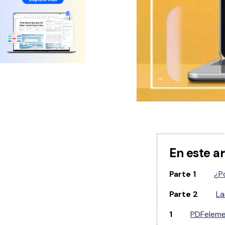
En este ar
Parte 1
¿P
Parte 2
La
1
PDFelem