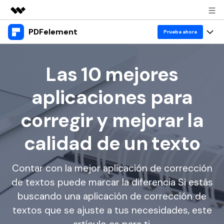
PDFelement
Productos destacados
Prueba ahora
Creatividad digital con AIGC
Productos
Empresas
Utilidades
Las 10 mejores
Resumen
Escritorio
Características
Quiénes somos
aplicaciones para
Soluciones
PDFelement para Windows
Educativas
IA
Sala de prensa
corregir y mejorar la
PDFelement para Mac
Leer PDF
Recursos
Tienda
Chat con PDF
calidad de un texto
Aplicación móvil
Anotar PDF
Resumidor de PDF con IA
Blog
Negocios
Soporte
PDFelement para iPhone/iPad
Crear PDF
Contar con la mejor aplicación de corrección
Traductor de PDF con IA
IA de PDF
de textos puede marcar la diferencia Si estás
PDFelement para Android
Unir PDF
1-10 usuarios
Prueba gratis
Comprar ahora
Anotación de PDF
Corrector gramatical de IA
buscando una aplicación de corrección de
Imprimir PDF
Nube
Iniciar sesión
textos que se ajuste a tus necesidades, este
10+ usuarios
Leer PDF
Chat IA con imagen