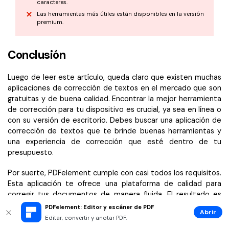
caracteres.
Las herramientas más útiles están disponibles en la versión
premium.
Conclusión
Luego de leer este artículo, queda claro que existen muchas
aplicaciones de corrección de textos en el mercado que son
gratuitas y de buena calidad. Encontrar la mejor herramienta
de corrección para tu dispositivo es crucial, ya sea en línea o
con su versión de escritorio. Debes buscar una aplicación de
corrección de textos que te brinde buenas herramientas y
una experiencia de corrección que esté dentro de tu
presupuesto.
Por suerte, PDFelement cumple con casi todos los requisitos.
Esta aplicación te ofrece una plataforma de calidad para
corregir tus documentos de manera fluida. El resultado es
atractivo a la vista y de alta calidad. Descarga la última
PDFelement: Editor y escáner de PDF
Abrir
versión de Wondershare PDFelement para comenzar a
Editar, convertir y anotar PDF.
corregir tus textos. Sin duda, llevarás tus habilidades de