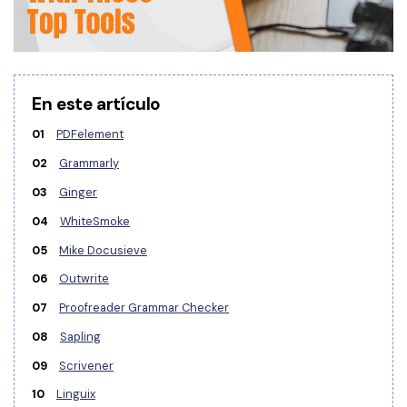
Gobierno
PDFelement para Android
Publicación
Centro de conocimiento
Freelancer
Explorar más
En este artículo
Plantillas de PDF gratuitas
Explorar todas las características
01
PDFelement
Edita y personaliza plantillas gratuitas.
02
Grammarly
Descuento educativo
03
Ginger
Adquiere PDFelement con descuento académico.
04
WhiteSmoke
Centro de descargas
05
Mike Docusieve
Descarga las herramientas de PDF.
06
Outwrite
Actualización
07
Proofreader Grammar Checker
Actualizar a PDFelement V12.
08
Sapling
09
Scrivener
10
Linguix