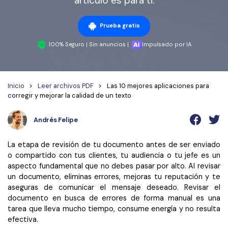
artículo es para ti.
Wondershare PDFelement Cloud
Personales
Edición de PDF
Detectar contenido de IA
PDFelement Pro DC
Convertir PDF
Organización de PDF
Prueba gratis
Reescribir PDF con IA
Editar PDF
PDF online
Segurirdad de PDF
100% Seguro | Sin anuncios |
Impulsado por IA
Nuevo
Explicar PDF con IA
Conversión de PDF
Comprimir PDF
Convertir PDF a Word
Chat IA con documentos
Softwares de PDF
Organizar PDF
Inicio
>
Leer archivos PDF
>
Las 10 mejores aplicaciones para
Comprimir PDF
corregir y mejorar la calidad de un texto
Generar imágenes IA
Nuevo
Trucos de PDF
Recortar PDF
Combinar PDF
Andrés Felipe
Trucos para Mac
Convertir Word a PDF
Profesionales
Trucos para Windows
Todas las herramientas de IA
La etapa de revisión de tu documento antes de ser enviado
Lector de IA
Formulario de PDF
o compartido con tus clientes, tu audiencia o tu jefe es un
Trucos para móviles
aspecto fundamental que no debes pasar por alto. Al revisar
Firmar PDF
Más herrmientas online
un documento, eliminas errores, mejoras tu reputación y te
Ver más
aseguras de comunicar el mensaje deseado. Revisar el
eSign PDF
documento en busca de errores de forma manual es una
tarea que lleva mucho tiempo, consume energía y no resulta
PDF por lotes
¿Por qué PDFelement?
efectiva.