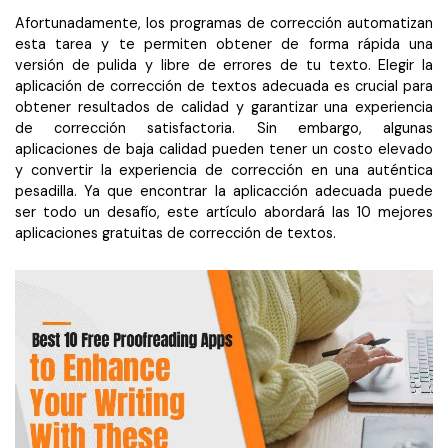
Censurar PDF
Reseñas
Nuevo
Afortunadamente, los programas de corrección automatizan
Historias de clientes
esta tarea y te permiten obtener de forma rápida una
PDF OCR
versión de pulida y libre de errores de tu texto. Elegir la
Comparación de software
Extraer datos de PDF
aplicación de corrección de textos adecuada es crucial para
obtener resultados de calidad y garantizar una experiencia
Proteger PDF
Usar mejor PDFelement
de corrección satisfactoria. Sin embargo, algunas
aplicaciones de baja calidad pueden tener un costo elevado
Compartir PDF
¿Qué hay de nuevo?
y convertir la experiencia de corrección en una auténtica
pesadilla. Ya que encontrar la aplicacción adecuada puede
Especificaciones técnicas
Soluciones completas
ser todo un desafío, este artículo abordará las 10 mejores
aplicaciones gratuitas de corrección de textos.
Soporte de contacto
Educación
Guía del usuario
Servicio de TI
PDFelement para Windows
Legal
PDFelement para Mac
Sanidad
Videos tutoriales
Finanzas
PDFelement para iOS