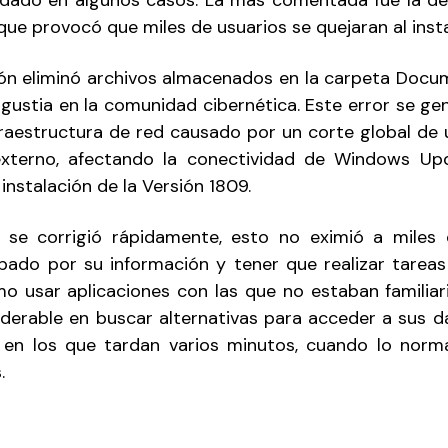
 dado en algunos casos. La más comentada fue la de
ue provocó que miles de usuarios se quejaran al inst
ión eliminó archivos almacenados en la carpeta Docu
ustia en la comunidad cibernética. Este error se ge
raestructura de red causado por un corte global de
externo, afectando la conectividad de Windows Up
instalación de la Versión 1809.
or se corrigió rápidamente, esto no eximió a miles
ado por su información y tener que realizar tarea
mo usar aplicaciones con las que no estaban familiari
derable en buscar alternativas para acceder a sus d
 en los que tardan varios minutos, cuando lo norma
.