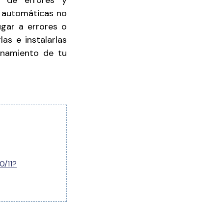
s de errores y
s automáticas no
ugar a errores o
as e instalarlas
onamiento de tu
0/11?