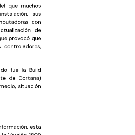
del que muchos
stalación, sus
mputadoras con
ctualización de
 que provocó que
 controladores,
do fue la Build
rte de Cortana)
edio, situación
nformación, esta