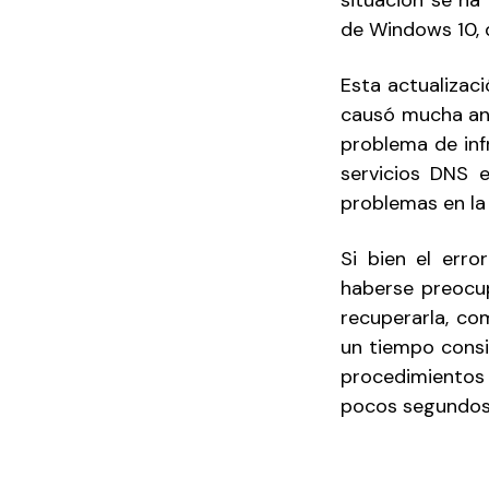
situación se ha
de Windows 10, q
Esta actualizac
causó mucha ang
problema de inf
servicios DNS 
problemas en la 
Si bien el err
haberse preocup
recuperarla, co
un tiempo consi
procedimientos
pocos segundos