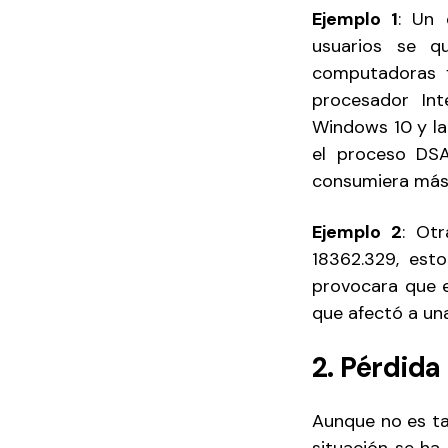
Ejemplo 1
: Un 
usuarios se q
computadoras 
procesador Int
Windows 10 y la
el proceso DSA
consumiera más 
Ejemplo 2
: Ot
18362.329, est
provocara que 
que afectó a un
2. Pérdida
Aunque no es ta