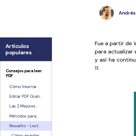
Explorar todas las características
Andrés 
Fue a partir de
Artículos
para actualizar 
populares
y así ha contin
11.
Consejos para leer
PDF
Cómo Insertar
Páginas en un
Editar PDF Gratis
PDF
- 9 métodos
Las 2 Mejores
para editar un
Formas de
PDF
Métodos para
Cambiar el
Optimizar
Tamaño de un
Resuelto - Lector
Archivos Pdf para
Archivo PDF a
de PDF ha dejado
una Tableta
¿Cómo arreglar