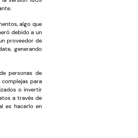
 la Versión 1809
ante.
mentos, algo que
neró debido a un
 un proveedor de
date, generando
 de personas de
s complejas para
zados o invertir
atos a través de
l es hacerlo en