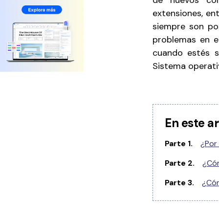
de nuevos com
extensiones, en
siempre son pos
problemas en el
cuando estés s
Sistema operati
En este ar
Parte 1.
¿Por
Parte 2.
¿Cóm
Parte 3.
¿Cóm