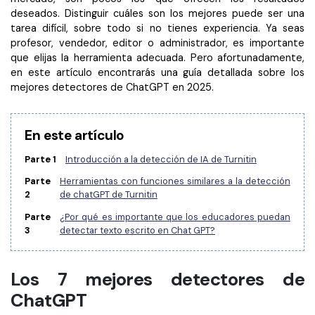
Censurar PDF
Reseñas
Nuevo
deseados. Distinguir cuáles son los mejores puede ser una
tarea difícil, sobre todo si no tienes experiencia. Ya seas
Historias de clientes
PDF OCR
profesor, vendedor, editor o administrador, es importante
Comparación de software
que elijas la herramienta adecuada. Pero afortunadamente,
Extraer datos de PDF
en este artículo encontrarás una guía detallada sobre los
mejores detectores de ChatGPT en 2025.
Proteger PDF
Usar mejor PDFelement
Compartir PDF
¿Qué hay de nuevo?
En este artículo
Especificaciones técnicas
Soluciones completas
Parte 1
Introducción a la detección de IA de Turnitin
Soporte de contacto
Educación
Parte
Herramientas con funciones similares a la detección
2
de chatGPT de Turnitin
Guía del usuario
Servicio de TI
Parte
¿Por qué es importante que los educadores puedan
PDFelement para Windows
3
detectar texto escrito en Chat GPT?
Legal
PDFelement para Mac
Sanidad
Los 7 mejores detectores de
Videos tutoriales
Finanzas
ChatGPT
PDFelement para iOS