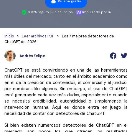
Wondershare PDFelement Cloud
Personales
Prueba gratis
Edición de PDF
Detectar contenido de IA
PDFelement Pro DC
100% Seguro | Sin anuncios |
Impulsado por IA
Convertir PDF
Organización de PDF
Reescribir PDF con IA
Editar PDF
PDF online
Segurirdad de PDF
Nuevo
Explicar PDF con IA
Inicio
>
Leer archivos PDF
>
Los 7 mejores detectores de
Conversión de PDF
Comprimir PDF
Convertir PDF a Word
ChatGPT del 2026
Chat IA con documentos
Softwares de PDF
Organizar PDF
Comprimir PDF
Andrés Felipe
Generar imágenes IA
Nuevo
Trucos de PDF
Recortar PDF
Combinar PDF
Trucos para Mac
ChatGPT se está convirtiendo en una de las herramientas
Convertir Word a PDF
Profesionales
más útiles del mercado, tanto en el ámbito académico como
Trucos para Windows
Todas las herramientas de IA
en el de la creación de contenidos, el comercial y el jurídico,
Lector de IA
Formulario de PDF
por nombrar sólo algunos. Sin embargo, el uso de ChatGPT
Trucos para móviles
está generando cada vez más dudas, especialmente cuando
Firmar PDF
Más herrmientas online
se necesita credibilidad, autenticidad o simplemente la
Ver más
intervención humana. Aquí es donde entra en juego la
eSign PDF
necesidad de contar con detectores de ChatGPT.
PDF por lotes
¿Por qué PDFelement?
Si bien existen numerosos detectores de ChatGPT en el
mercado, son pocos los que ofrecen los resultados