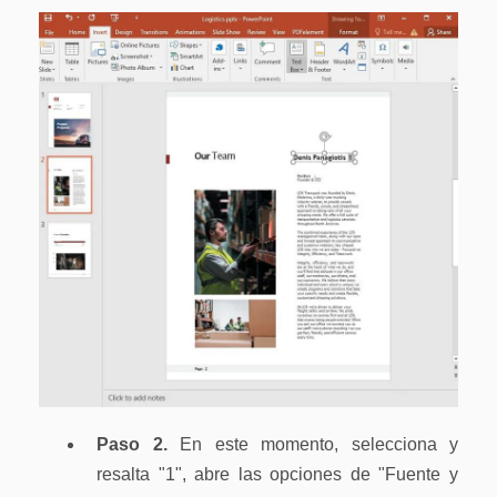
Gobierno
Videos tutoriales
Publicación
PDFelement para iOS
Freelancer
PDFelement para Android
Centro de conocimiento
Explorar todas las características
Explorar más
Plantillas de PDF gratuitas
Edita y personaliza plantillas gratuitas.
Descuento educativo
Adquiere PDFelement con descuento académico.
Centro de descargas
Descarga las herramientas de PDF.
Paso 2.
En este momento, selecciona y
resalta "1", abre las opciones de "Fuente y
Actualización