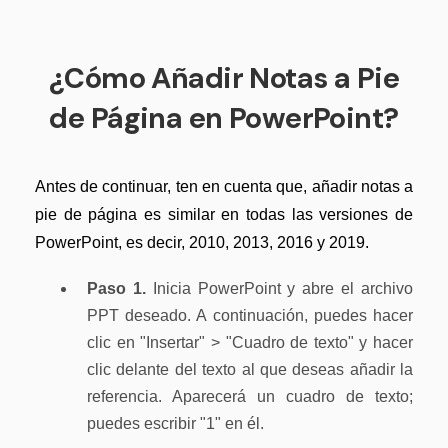
Censurar PDF
Nuevo
¿Por qué PDFelement?
PDF OCR
Reseñas
¿Cómo Añadir Notas a Pie
Extraer datos de PDF
Historias de clientes
de Página en PowerPoint?
Proteger PDF
Comparación de software
Compartir PDF
Antes de continuar, ten en cuenta que, añadir notas a
Usar mejor PDFelement
Soluciones completas
pie de página es similar en todas las versiones de
¿Qué hay de nuevo?
PowerPoint, es decir, 2010, 2013, 2016 y 2019.
Educación
Especificaciones técnicas
Servicio de TI
Paso 1.
Inicia PowerPoint y abre el archivo
Soporte de contacto
PPT deseado. A continuación, puedes hacer
Legal
clic en "Insertar" > "Cuadro de texto" y hacer
Guía del usuario
Sanidad
clic delante del texto al que deseas añadir la
PDFelement para Windows
referencia. Aparecerá un cuadro de texto;
Finanzas
puedes escribir "1" en él.
PDFelement para Mac