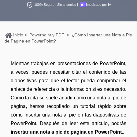
Personales
100% Seguro | Sin anuncios |
Impulsado por IA
Edición de PDF
PDFelement Pro DC
Convertir PDF
Detectar contenido de IA
Organización de PDF
PDF online
Nuevo
Editar PDF
Reescribir PDF con IA
Segurirdad de PDF
Convertir PDF a Word
Inicio
>
Powerpoint y PDF
>
¿Cómo Insertar una Nota a Pie
Comprimir PDF
Explicar PDF con IA
de Página en PowerPoint?
Conversión de PDF
Comprimir PDF
Organizar PDF
Chat IA con documentos
Softwares de PDF
Combinar PDF
Recortar PDF
Generar imágenes IA
Mientras trabajas en presentaciones de PowerPoint,
Nuevo
Trucos de PDF
Convertir Word a PDF
a veces, puedes necesitar citar el contenido de las
Profesionales
diapositivas para que el lector pueda comprobar el
Trucos para Mac
Lector de IA
Formulario de PDF
enlace de referencia o la información si es necesario.
Todas las herramientas de IA
Trucos para Windows
Como la cita se suele añadir como una nota al pie de
Más herrmientas online
Firmar PDF
página, hemos recopilado un tutorial rápido sobre
Trucos para móviles
eSign PDF
cómo insertar una nota al pie en las diapositivas de
PowerPoint. Después de leer este artículo, podrás
PDF por lotes
Ver más
insertar una nota a pie de página en PowerPoint
..