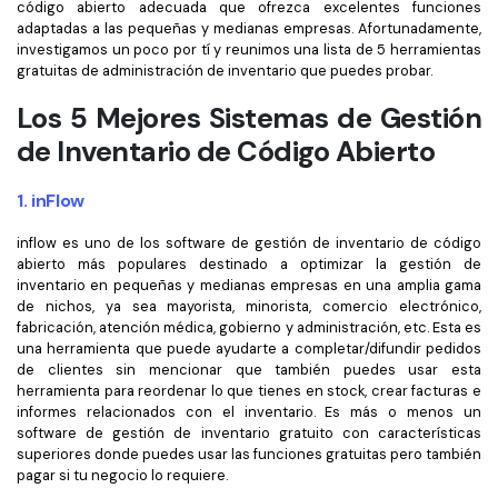
Censurar PDF
Reseñas
código abierto adecuada que ofrezca excelentes funciones
Nuevo
adaptadas a las pequeñas y medianas empresas. Afortunadamente,
Historias de clientes
investigamos un poco por tí y reunimos una lista de 5 herramientas
PDF OCR
gratuitas de administración de inventario que puedes probar.
Comparación de software
Extraer datos de PDF
Los 5 Mejores Sistemas de Gestión
Proteger PDF
Usar mejor PDFelement
de Inventario de Código Abierto
Compartir PDF
¿Qué hay de nuevo?
1. inFlow
Especificaciones técnicas
Soluciones completas
inflow es uno de los software de gestión de inventario de código
abierto más populares destinado a optimizar la gestión de
Soporte de contacto
Educación
inventario en pequeñas y medianas empresas en una amplia gama
de nichos, ya sea mayorista, minorista, comercio electrónico,
Guía del usuario
Servicio de TI
fabricación, atención médica, gobierno y administración, etc. Esta es
una herramienta que puede ayudarte a completar/difundir pedidos
PDFelement para Windows
Legal
de clientes sin mencionar que también puedes usar esta
herramienta para reordenar lo que tienes en stock, crear facturas e
PDFelement para Mac
informes relacionados con el inventario. Es más o menos un
Sanidad
software de gestión de inventario gratuito con características
Videos tutoriales
superiores donde puedes usar las funciones gratuitas pero también
Finanzas
pagar si tu negocio lo requiere.
PDFelement para iOS