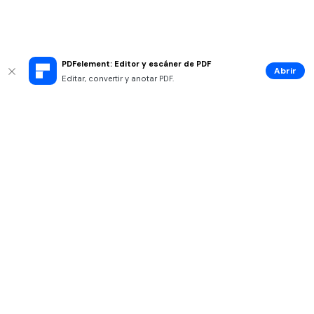
PDFelement: Editor y escáner de PDF
Abrir
Editar, convertir y anotar PDF.
Productos
Wondershare
Explorar IA
Centro de soporte