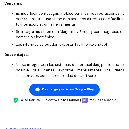
Gobierno
Ventajas:
PDFelement para Android
Publicación
Es muy fácil de navegar, incluso para los nuevos usuarios; la
Centro de conocimiento
herramienta incluso viene con accesos directos que facilitan
Freelancer
tu interacción con la herramienta.
Explorar más
Se integra muy bien con Magento y Shopify para negocios de
comercio electrónico.
Plantillas de PDF gratuitas
Explorar todas las características
Los informes se pueden exportar fácilmente a Excel
Edita y personaliza plantillas gratuitas.
Desventajas:
Descuento educativo
No se integra con los sistemas de contabilidad, por lo que es
Adquiere PDFelement con descuento académico.
posible que debas exportar manualmente los datos
relacionados con la contabilidad del software.
Centro de descargas
Descarga las herramientas de PDF.
Descarga gratis en Google Play
Actualización
100% Seguro | Sin software malicioso |
Impulsado por IA
Actualizar a PDFelement V12.