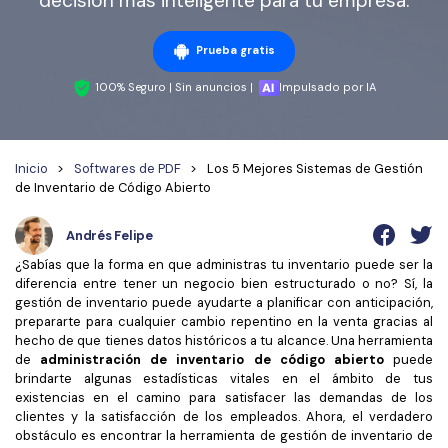
decisión más inteligente para tu empresa.
Wondershare PDFelement Cloud
Personales
Edición de PDF
Detectar contenido de IA
PDFelement Pro DC
Convertir PDF
Organización de PDF
Prueba gratis
Reescribir PDF con IA
Editar PDF
PDF online
Segurirdad de PDF
100% Seguro | Sin anuncios |
Impulsado por IA
Nuevo
Explicar PDF con IA
Conversión de PDF
Comprimir PDF
Convertir PDF a Word
Chat IA con documentos
Softwares de PDF
Organizar PDF
Inicio
>
Softwares de PDF
>
Los 5 Mejores Sistemas de Gestión
Comprimir PDF
de Inventario de Código Abierto
Generar imágenes IA
Nuevo
Trucos de PDF
Recortar PDF
Combinar PDF
Andrés Felipe
Trucos para Mac
Convertir Word a PDF
Profesionales
¿Sabías que la forma en que administras tu inventario puede ser la
Trucos para Windows
Todas las herramientas de IA
diferencia entre tener un negocio bien estructurado o no? Sí, la
Lector de IA
Formulario de PDF
gestión de inventario puede ayudarte a planificar con anticipación,
Trucos para móviles
prepararte para cualquier cambio repentino en la venta gracias al
Firmar PDF
Más herrmientas online
hecho de que tienes datos históricos a tu alcance. Una herramienta
de
administración de inventario de código abierto
puede
Ver más
eSign PDF
brindarte algunas estadísticas vitales en el ámbito de tus
existencias en el camino para satisfacer las demandas de los
PDF por lotes
¿Por qué PDFelement?
clientes y la satisfacción de los empleados. Ahora, el verdadero
obstáculo es encontrar la herramienta de gestión de inventario de