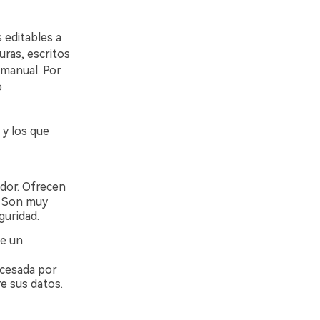
 editables a
ras, escritos
 manual. Por
o
 y los que
ador. Ofrecen
. Son muy
guridad.
de un
ocesada por
e sus datos.