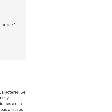
 online?
Caracteres. Se
res y
acias a ello,
abas o frases