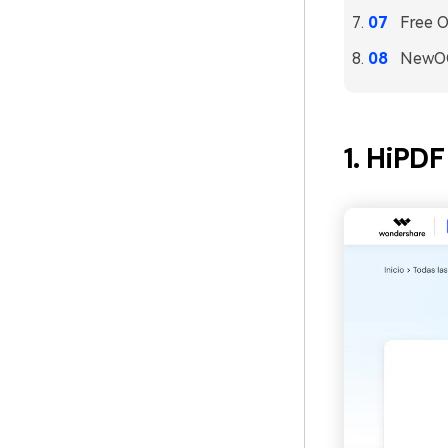
Free 
NewO
1. HiPDF