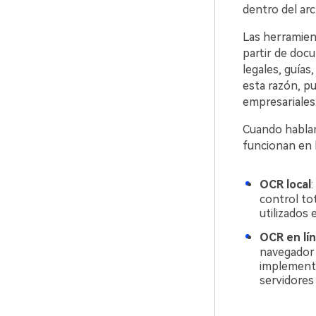
dentro del arc
Las herramie
partir de doc
legales, guías
esta razón, p
empresariales
Cuando hablam
funcionan en 
OCR local
:
control to
utilizados 
OCR en lí
navegador 
implementa
servidores