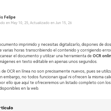
s Felipe
ado en May 10, 25, Actualizado en Jun 15, 26
ocumento imprimido y necesitas digitalizarlo, dispones de do
 varias horas transcribiendo el contenido y corrigiendo error
canear el documento y utilizar una herramienta de
OCR onli
 imágenes en texto editable en apenas unos segundos.
 de OCR en línea no son precisamente nuevos, pues se utili
in embargo, no todos funcionan igual ni ofrecen la misma cal
 por ello que aquí te ofreceremos un listado completo con lo
isponibles en la web.
rtículo