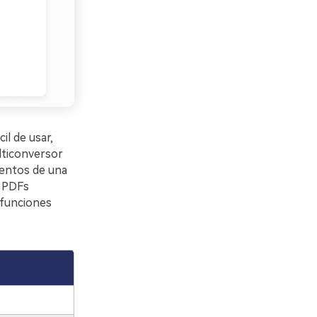
l de usar,
ulticonversor
entos de una
r PDFs
 funciones