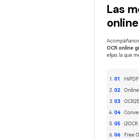
Las m
onlin
Acompáñanos a
OCR online gr
elijas la que 
HiPDF
Onlin
OCR2E
Conve
i2OCR
Free O