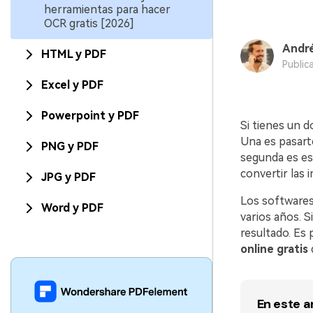
herramientas para hacer
OCR gratis [2026]
André
HTML y PDF
Public
Excel y PDF
Powerpoint y PDF
Si tienes un d
Una es pasarte
PNG y PDF
segunda es es
convertir las
JPG y PDF
Los softwares
Word y PDF
varios años. S
resultado. Es
online gratis
d
En este a