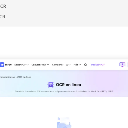
OCR
CR