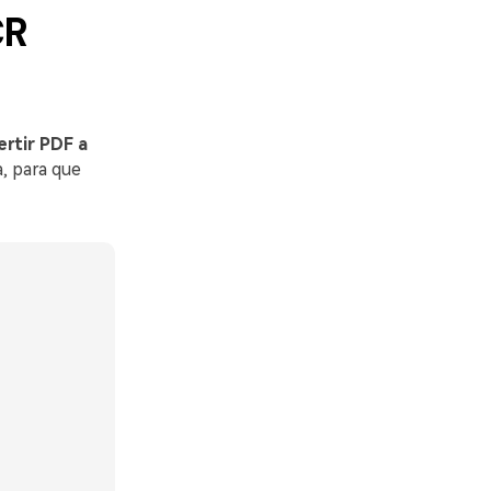
CR
rtir PDF a
a, para que