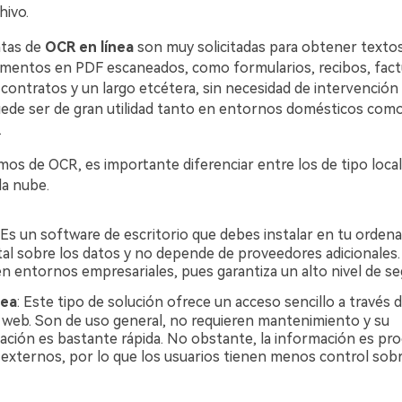
hivo.
ntas de
OCR en línea
son muy solicitadas para obtener textos
umentos en PDF escaneados, como formularios, recibos, factu
, contratos y un largo etcétera, sin necesidad de intervención
uede ser de gran utilidad tanto en entornos domésticos com
.
os de OCR, es importante diferenciar entre los de tipo local
la nube.
 Es un software de escritorio que debes instalar en tu orden
tal sobre los datos y no depende de proveedores adicionales
en entornos empresariales, pues garantiza un alto nivel de se
nea
: Este tipo de solución ofrece un acceso sencillo a través 
web. Son de uso general, no requieren mantenimiento y su
ción es bastante rápida. No obstante, la información es pr
 externos, por lo que los usuarios tienen menos control sobr