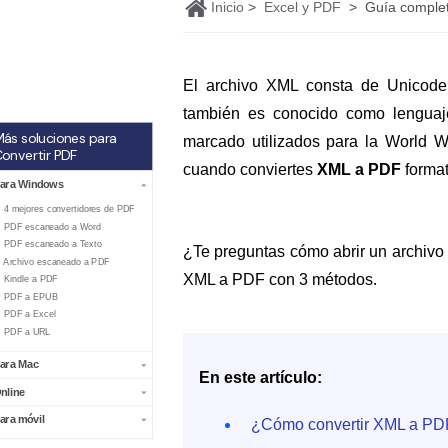
Ver más
Inicio
>
Excel y PDF
>
Guía complet
El archivo XML consta de Unicode 
también es conocido como lenguaj
ás soluciones para
marcado utilizados para la World 
onvertir PDF
cuando conviertes
XML a PDF
format
ara Windows
. 4 mejores convertidores de PDF
. PDF escaneado a Word
. PDF escaneado a Texto
¿Te preguntas cómo abrir un archivo
. Archivo escaneado a PDF
XML a PDF con 3 métodos.
. Kindle a PDF
. PDF a EPUB
. PDF a Excel
. PDF a URL
ara Mac
En este artículo:
nline
ara móvil
¿Cómo convertir XML a PDF